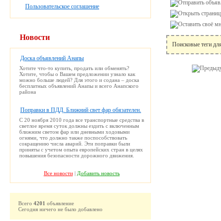
Пользовательское соглашение
Новости
Поисковые теги дл
Доска объявлений Анапы
Хотите что-то купить, продать или обменять?
Хотите, чтобы о Вашем предложении узнало как
можно больше людей? Для этого и содана – доска
бесплатных объявлений Анапы и всего Анапского
района
Поправки в ПДД. Ближний свет фар обязателен.
С 20 ноября 2010 года все транспортные средства в
светлое время суток должны ездить с включенным
ближним светом фар или дневными ходовыми
огнями, что должно также поспособствовать
сокращению числа аварий. Эти поправки были
приняты с учетом опыта европейских стран в целях
повышения безопасности дорожного движения.
Все новости
|
Добавить новость
Всего
4201
объявление
Сегодня ничего не было добавлено