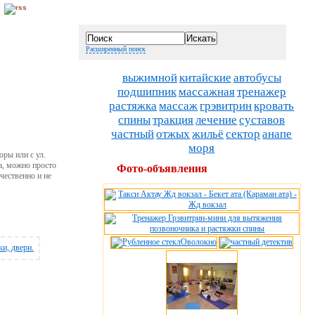
Расширенный поиск
выжимной
китайские
автобусы
подшипник
массажная
тренажер
растяжка
массаж
грэвитрин
кровать
спины
тракция
лечение
суставов
частный
отжых
жильё
сектор
анапе
моря
оры или с ул.
а, можно просто
Фото-объявления
чественно и не