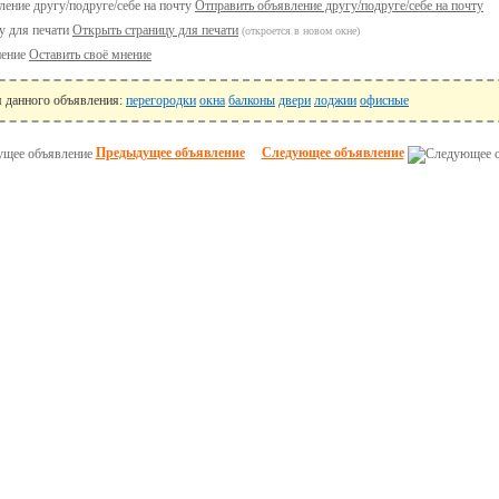
Отправить объявление другу/подруге/себе на почту
Открыть страницу для печати
(откроется в новом окне)
Оставить своё мнение
я данного объявления:
перегородки
окна
балконы
двери
лоджии
офисные
Предыдущее объявление
Следующее объявление