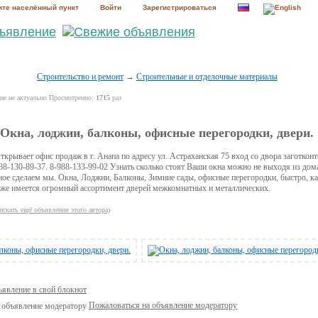
те населённый пункт
Войти
Зарегистрироваться
Строительство и ремонт
→
Строительные и отделочные материалы
е не актуально Просмотренно:
1715
раз
Окна, лоджии, балконы, офисные перегородки, двери.
ткрывает офис продаж в г. Анапа по адресу ул. Астраханская 75 вход со двора заготконт
88-130-89-37. 8-988-133-99-02 Узнать сколько стоят Ваши окна можно не выходя из дом
ьное сделаем мы. Окна, Лоджии, Балконы, Зимние сады, офисные перегородки, быстро, ка
 же имеется огромный ассортимент дверей межкомнатных и металлических.
искать ещё объявления этого автора)
ъявление в свой блокнот
Пожаловаться на объявление модератору