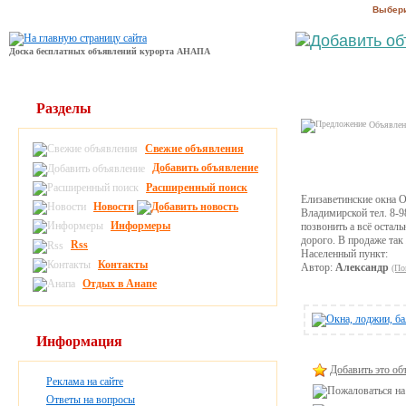
Выбери
Доска бесплатных объявлений курорта АНАПА
Разделы
Объявлени
Свежие объявления
Добавить объявление
Расширенный поиск
Елизаветинские окна О
Новости
Владимирской тел. 8-9
Информеры
позвонить а всё остал
дорого. В продаже так
Rss
Населенный пункт:
Контакты
Автор:
Александр
(По
Отдых в Анапе
Информация
Добавить это об
Реклама на сайте
Ответы на вопросы