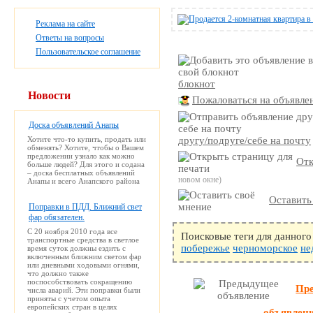
Реклама на сайте
Ответы на вопросы
Пользовательское соглашение
блокнот
Новости
Пожаловаться на объявле
Доска объявлений Анапы
Хотите что-то купить, продать или
другу/подруге/себе на почту
обменять? Хотите, чтобы о Вашем
предложении узнало как можно
Отк
больше людей? Для этого и содана
– доска бесплатных объявлений
новом окне)
Анапы и всего Анапского района
Оставить
Поправки в ПДД. Ближний свет
фар обязателен.
С 20 ноября 2010 года все
Поисковые теги для данного
транспортные средства в светлое
побережье
черноморское
не
время суток должны ездить с
включенным ближним светом фар
или дневными ходовыми огнями,
что должно также
поспособствовать сокращению
Пр
числа аварий. Эти поправки были
приняты с учетом опыта
европейских стран в целях
объявлен