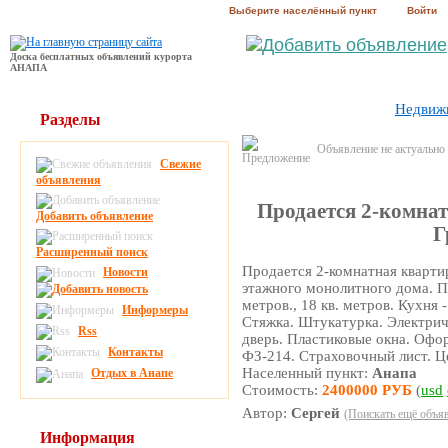
Выберите населённый пункт
Войти
Доска бесплатных объявлений курорта
АНАПА
Недвиж
Разделы
Объявление не актуально
Свежие
объявления
Продается 2-комнат
Добавить объявление
Г
Расширенный поиск
Продается 2-комнатная квартир
Новости
этажного монолитного дома. Пл
метров., 18 кв. метров. Кухня 
Информеры
Стяжка. Штукатурка. Электрич
Rss
дверь. Пластиковые окна. Офо
Контакты
ФЗ-214. Страховочный лист. Це
Населенный пункт:
Анапа
Отдых в Анапе
Стоимость:
2400000 РУБ
(
usd
Автор:
Сергей
(Поискать ещё объяв
Информация