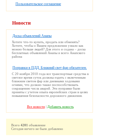
Пользовательское соглашение
Новости
Доска объявлений Анапы
Хотите что-то купить, продать или обменять?
Хотите, чтобы о Вашем предложении узнало как
можно больше людей? Для этого и содана – доска
бесплатных объявлений Анапы и всего Анапского
района
Поправки в ПДД. Ближний свет фар обязателен.
С 20 ноября 2010 года все транспортные средства в
светлое время суток должны ездить с включенным
ближним светом фар или дневными ходовыми
огнями, что должно также поспособствовать
сокращению числа аварий. Эти поправки были
приняты с учетом опыта европейских стран в целях
повышения безопасности дорожного движения.
Все новости
|
Добавить новость
Всего
4201
объявление
Сегодня ничего не было добавлено