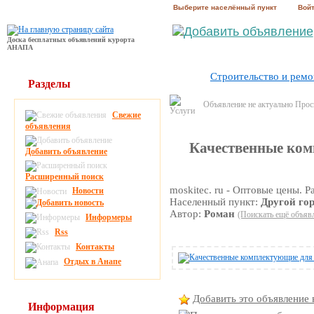
Выберите населённый пункт
Вой
Доска бесплатных объявлений курорта
АНАПА
Строительство и ремо
Разделы
Объявление не актуально Про
Свежие
объявления
Качественные ко
Добавить объявление
Расширенный поиск
moskitec. ru - Оптовые цены. 
Новости
Населенный пункт:
Другой го
Автор:
Роман
(Поискать ещё объявл
Информеры
Rss
Контакты
Отдых в Анапе
Добавить это объявление 
Информация