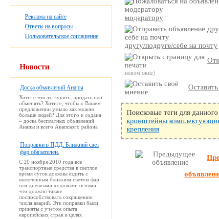
Реклама на сайте
модератору
Ответы на вопросы
Пользовательское соглашение
другу/подруге/себе на почту
Отк
Новости
новом окне)
Оставить
Доска объявлений Анапы
Хотите что-то купить, продать или
обменять? Хотите, чтобы о Вашем
предложении узнало как можно
Поисковые теги для данного
больше людей? Для этого и содана
кронштейны
комплектующи
– доска бесплатных объявлений
Анапы и всего Анапского района
крепления
Поправки в ПДД. Ближний свет
фар обязателен.
Пр
С 20 ноября 2010 года все
транспортные средства в светлое
объявлен
время суток должны ездить с
включенным ближним светом фар
или дневными ходовыми огнями,
что должно также
поспособствовать сокращению
числа аварий. Эти поправки были
приняты с учетом опыта
европейских стран в целях