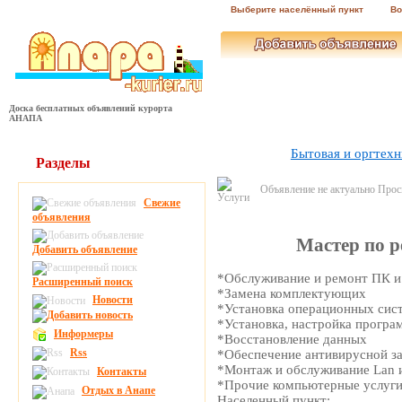
Выберите населённый пункт
Во
Доска бесплатных объявлений курорта
АНАПА
Бытовая и оргтехн
Разделы
Объявление не актуально Про
Свежие
объявления
Мастер по 
Добавить объявление
*Обслуживание и ремонт ПК и
Расширенный поиск
*Замена комплектующих
Новости
*Установка операционных сис
*Установка, настройка програ
Информеры
*Восстановление данных
Rss
*Обеспечение антивирусной з
*Монтаж и обслуживание Lan и
Контакты
*Прочие компьютерные услуг
Отдых в Анапе
Населенный пункт: