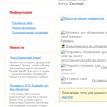
Автор:
Евгений
Информация
Реклама на сайте
Ответы на вопросы
Пользовательское соглашение
блокнот
Пожаловаться на объявле
Новости
Доска объявлений Анапы
другу/подруге/себе на почту
Хотите что-то купить, продать или
обменять? Хотите, чтобы о Вашем
Отк
предложении узнало как можно
больше людей? Для этого и содана
новом окне)
– доска бесплатных объявлений
Анапы и всего Анапского района
Оставить
Поправки в ПДД. Ближний свет
фар обязателен.
Поисковые теги для данного
С 20 ноября 2010 года все
мастер
транспортные средства в светлое
время суток должны ездить с
включенным ближним светом фар
или дневными ходовыми огнями,