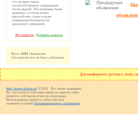
что должно также
Пр
поспособствовать сокращению
числа аварий. Эти поправки были
приняты с учетом опыта
объявлен
европейских стран в целях
повышения безопасности
дорожного движения.
Все новости
|
Добавить новость
Всего
4201
объявление
Сегодня ничего не было добавлено
Для комфортного доступа к этому сай
http://anapa-kurier.ru/
©2026 Все права защищены.
Все логотипы и торговые марки на данном сайте
являются собственностью их владельцев.
Использование данного сайта означает
принятие условий
Пользовательского соглашения