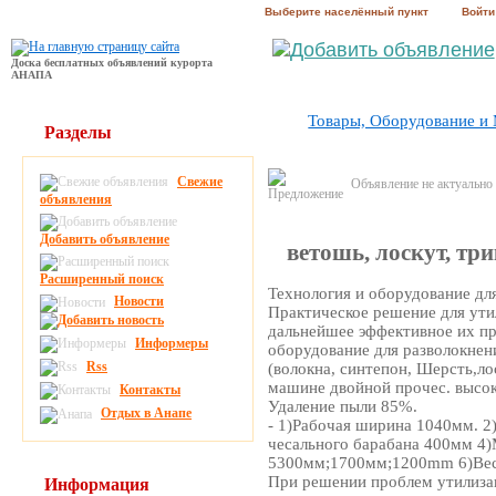
Выберите населённый пункт
Войти
Доска бесплатных объявлений курорта
АНАПА
Товары, Оборудование и
Разделы
Свежие
Объявление не актуально
объявления
Добавить объявление
ветошь, лоскут, тр
Расширенный поиск
Технология и оборудование дл
Новости
Практическое решение для ути
дальнейшее эффективное их п
Информеры
оборудование для разволокнен
Rss
(волокна, синтепон, Шерсть,ло
машине двойной прочес. высок
Контакты
Удаление пыли 85%.
Отдых в Анапе
- 1)Рабочая ширина 1040мм. 2
чесального барабана 400мм 4
5300мм;1700мм;1200mm 6)Вес
При решении проблем утилизац
Информация