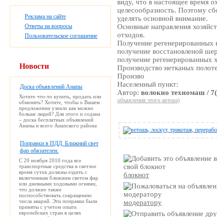
виду, что в настоящее время 
целесообразность. Поэтому сбо
Реклама на сайте
уделять основной внимание.
Ответы на вопросы
Основные направления хозяйст
отходов.
Пользовательское соглашение
Получение регенерированных 
получение восстановленой шер
получение регенерированных х
Новости
Производство нетканых полоте
Произво
Населенный пункт:
Доска объявлений Анапы
Автор:
волокно техномаш / 7
Хотите что-то купить, продать или
объявления этого автора)
обменять? Хотите, чтобы о Вашем
предложении узнало как можно
больше людей? Для этого и содана
– доска бесплатных объявлений
Анапы и всего Анапского района
Поправки в ПДД. Ближний свет
фар обязателен.
С 20 ноября 2010 года все
транспортные средства в светлое
время суток должны ездить с
блокнот
включенным ближним светом фар
или дневными ходовыми огнями,
что должно также
поспособствовать сокращению
числа аварий. Эти поправки были
модератору
приняты с учетом опыта
европейских стран в целях