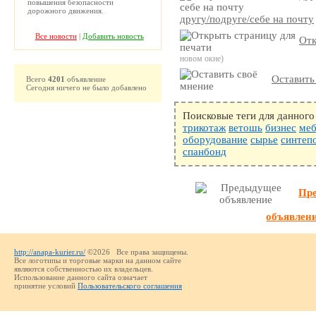
повышения безопасности
дорожного движения.
другу/подруге/себе на почту
Все новости
|
Добавить новость
Отк
новом окне)
Оставить
Всего
4201
объявление
Сегодня ничего не было добавлено
Поисковые теги для данного
трикотаж
ветошь
бизнес
меб
оборудование
сырье
синтеп
спанбонд
Пр
объявлен
http://anapa-kurier.ru/
©2026 Все права защищены.
Все логотипы и торговые марки на данном сайте
являются собственностью их владельцев.
Использование данного сайта означает
принятие условий
Пользовательского соглашения