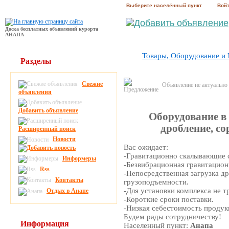
Выберите населённый пункт
Вой
Доска бесплатных объявлений курорта
АНАПА
Товары, Оборудование и
Разделы
Свежие
Объявление не актуально
объявления
Добавить объявление
Оборудование в 
дробление, со
Расширенный поиск
Новости
Вас ожидает:
-Гравитационно скалывающие 
Информеры
-Безвибрационная гравитацион
Rss
-Непосредственная загрузка д
Контакты
грузоподъемности.
-Для установки комплекса не т
Отдых в Анапе
-Короткие сроки поставки.
-Низкая себестоимость продук
Будем рады сотрудничеству!
Информация
Населенный пункт:
Анапа