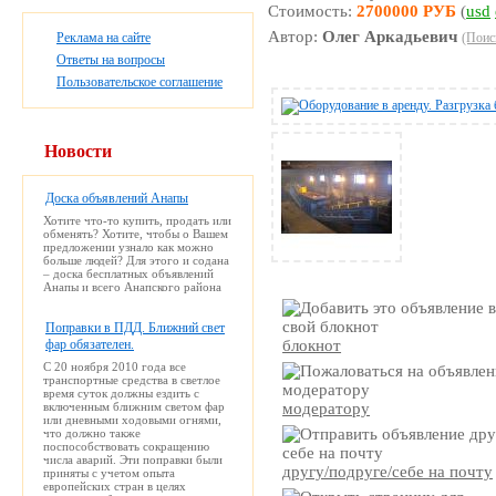
Стоимость:
2700000 РУБ
(
usd
Автор:
Олег Аркадьевич
Реклама на сайте
(Поис
Ответы на вопросы
Пользовательское соглашение
Новости
Доска объявлений Анапы
Хотите что-то купить, продать или
обменять? Хотите, чтобы о Вашем
предложении узнало как можно
больше людей? Для этого и содана
– доска бесплатных объявлений
Анапы и всего Анапского района
Поправки в ПДД. Ближний свет
фар обязателен.
блокнот
С 20 ноября 2010 года все
транспортные средства в светлое
время суток должны ездить с
включенным ближним светом фар
модератору
или дневными ходовыми огнями,
что должно также
поспособствовать сокращению
числа аварий. Эти поправки были
другу/подруге/себе на почту
приняты с учетом опыта
европейских стран в целях