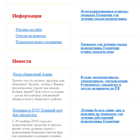
Аутогравитационная кушетка-
тренажер Грэвитрин для
Информация
лечения грыжи позвоночника
Реклама на сайте
Ответы на вопросы
Пользовательское соглашение
Тренажер для лечения грыжи
позвоночника Грэвитрин
купить-заказать цена
Новости
Доска объявлений Анапы
Куплю диэтиленгликоль,
Хотите что-то купить, продать или
этиленгликоль, диэтаноламин,
обменять? Хотите, чтобы о Вашем
бутилацетат, этилацетат и
предложении узнало как можно
другое неликвиды по РФ
больше людей? Для этого и содана
– доска бесплатных объявлений
Анапы и всего Анапского района
Поправки в ПДД. Ближний свет
Лечение боли в спине, шее и
пояснице на тренажере для
фар обязателен.
лечения заболеваний
С 20 ноября 2010 года все
позвоночника Грэвитрин
транспортные средства в светлое
время суток должны ездить с
включенным ближним светом фар
или дневными ходовыми огнями,