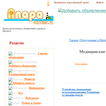
Выберите населённый пункт
Войти
Доска бесплатных объявлений курорта
АНАПА
Товары, Оборудование и Мат
Разделы
Медицинские 
Свежие
объявления
Заголовок
Добавить объявление
Расширенный поиск
Новости
Информеры
Устройство тренажерное
аутогравитационное Грэвитрин
Rss
от производителя
Контакты
Отдых в Анапе