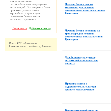
что должно также
Лечение боли в шее на
поспособствовать сокращению
тренажере для лечения
числа аварий. Эти поправки были
позвоночника и массажа спины
приняты с учетом опыта
Грэвитрин
европейских стран в целях
повышения безопасности
дорожного движения.
Все новости
|
Добавить новость
Лечение боли в пояснице на
тренажере для лечения
позвоночника и массаж спины
Грэвитрин
Всего
4201
объявление
Сегодня ничего не было добавлено
Для больниц, роддомов,
госпиталей металлические
кровати
Престиж класса в
оздоровительные лагеря
кровати металлические
Выпрямительный модуль