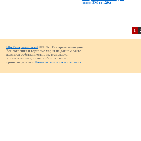
серии ВМ до 120А
1
http://anapa-kurier.ru/
©2026 Все права защищены.
Все логотипы и торговые марки на данном сайте
являются собственностью их владельцев.
Использование данного сайта означает
принятие условий
Пользовательского соглашения