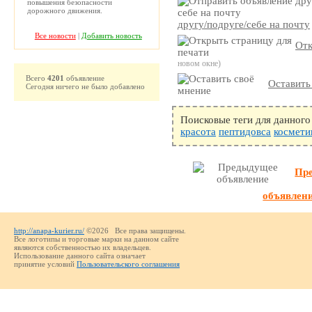
повышения безопасности
дорожного движения.
другу/подруге/себе на почту
Все новости
|
Добавить новость
Отк
новом окне)
Всего
4201
объявление
Оставить
Сегодня ничего не было добавлено
Поисковые теги для данного
красота
пептидовса
космети
Пр
объявлен
http://anapa-kurier.ru/
©2026 Все права защищены.
Все логотипы и торговые марки на данном сайте
являются собственностью их владельцев.
Использование данного сайта означает
принятие условий
Пользовательского соглашения