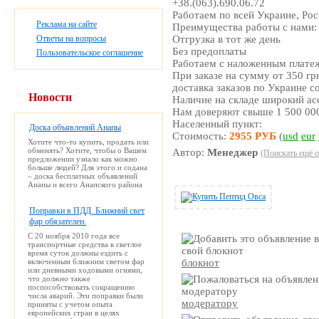
+38.(063).690.06.72
Работаем по всей Украине, Ро
Реклама на сайте
Преимущества работы с нами:
Ответы на вопросы
Отгрузка в тот же день
Без предоплаты
Пользовательское соглашение
Работаем с наложенным плате
При заказе на сумму от 350 гр
доставка заказов по Украине с
Новости
Наличие на складе широкий ас
Нам доверяют свыше 1 500 00
Населенный пункт:
Доска объявлений Анапы
Стоимость:
2955 РУБ
(
usd
eur
Хотите что-то купить, продать или
обменять? Хотите, чтобы о Вашем
Автор:
Менеджер
(Поискать ещё о
предложении узнало как можно
больше людей? Для этого и содана
– доска бесплатных объявлений
Анапы и всего Анапского района
Поправки в ПДД. Ближний свет
фар обязателен.
С 20 ноября 2010 года все
транспортные средства в светлое
время суток должны ездить с
включенным ближним светом фар
блокнот
или дневными ходовыми огнями,
что должно также
поспособствовать сокращению
числа аварий. Эти поправки были
модератору
приняты с учетом опыта
европейских стран в целях