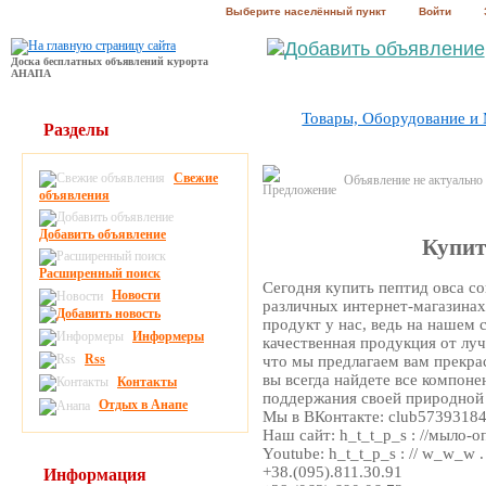
Выберите населённый пункт
Войти
Доска бесплатных объявлений курорта
АНАПА
Товары, Оборудование и
Разделы
Свежие
Объявление не актуально
объявления
Добавить объявление
Купит
Расширенный поиск
Сегодня купить пептид овса со
Новости
различных интернет-магазинах
продукт у нас, ведь на нашем 
Информеры
качественная продукция от лу
Rss
что мы предлагаем вам прекра
вы всегда найдете все компон
Контакты
поддержания своей природной
Отдых в Анапе
Мы в ВКонтакте: club5739318
Наш сайт: h_t_t_p_s : //мыло-о
Youtube: h_t_t_p_s : // w_w_w
+38.(095).811.30.91
Информация