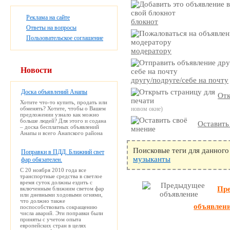
Реклама на сайте
блокнот
Ответы на вопросы
Пользовательское соглашение
модератору
Новости
другу/подруге/себе на почту
Доска объявлений Анапы
Отк
Хотите что-то купить, продать или
обменять? Хотите, чтобы о Вашем
новом окне)
предложении узнало как можно
больше людей? Для этого и содана
Оставить
– доска бесплатных объявлений
Анапы и всего Анапского района
Поисковые теги для данного
Поправки в ПДД. Ближний свет
музыканты
фар обязателен.
С 20 ноября 2010 года все
транспортные средства в светлое
время суток должны ездить с
включенным ближним светом фар
Пр
или дневными ходовыми огнями,
что должно также
объявлен
поспособствовать сокращению
числа аварий. Эти поправки были
приняты с учетом опыта
европейских стран в целях