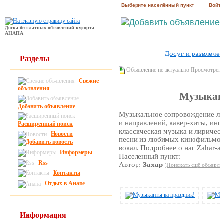
Выберите населённый пункт
Вой
Доска бесплатных объявлений курорта
АНАПА
Досуг и развлеч
Разделы
Объявление не актуально Просмотре
Свежие
объявления
Музыкан
Добавить объявление
Музыкальное сопровождение л
и направлений, кавер-хиты, и
Расширенный поиск
классическая музыка и лириче
Новости
песни из любимых кинофильмов
вокал. Подробнее о нас Zahar-a
Информеры
Населенный пункт:
Rss
Автор:
Захар
(Поискать ещё объявл
Контакты
Отдых в Анапе
Информация