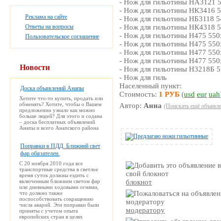
- Нож для гильотины НА3121 5
- Нож для гильотины НК3416 5
Реклама на сайте
- Нож для гильотины НБ3118 5
Ответы на вопросы
- Нож для гильотины НК4318 5
- Нож для гильотины Н475 550
Пользовательское соглашение
- Нож для гильотины Н475 550х
- Нож для гильотины Н477 550х
- Нож для гильотины Н477 550х
Новости
- Нож для гильотины Н3218Б 55
- Нож для гиль
Населенный пункт:
Доска объявлений Анапы
Стоимость:
1 РУБ
(
usd
eur
uah
Хотите что-то купить, продать или
обменять? Хотите, чтобы о Вашем
Автор:
Анна
(Поискать ещё объявле
предложении узнало как можно
больше людей? Для этого и содана
– доска бесплатных объявлений
Анапы и всего Анапского района
Поправки в ПДД. Ближний свет
фар обязателен.
С 20 ноября 2010 года все
транспортные средства в светлое
время суток должны ездить с
включенным ближним светом фар
блокнот
или дневными ходовыми огнями,
что должно также
поспособствовать сокращению
числа аварий. Эти поправки были
модератору
приняты с учетом опыта
европейских стран в целях