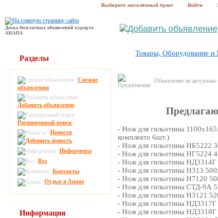
Выберите населённый пункт
Войти
Доска бесплатных объявлений курорта
АНАПА
Товары, Оборудование и
Разделы
Свежие
Объявление не актуально
объявления
Добавить объявление
Предлагаю
Расширенный поиск
- Нож для гильотины 1100х165х
Новости
комплекте 6шт.)
- Нож для гильотины НБ5222 3
Информеры
- Нож для гильотины НГ5224 4
Rss
- Нож для гильотины НД3314Г 
- Нож для гильотины Н313 500
Контакты
- Нож для гильотины Н7120 50
Отдых в Анапе
- Нож для гильотины СТД-9А 5
- Нож для гильотины Н3121 52
- Нож для гильотины НД3317Г 
- Нож для гильотины НД3318Г 
Информация