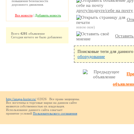
повышения безопасности
дорожного движения.
другу/подруге/себе на почту
Все новости
|
Добавить новость
Отк
новом окне)
Всего
4201
объявление
Оставить
Сегодня ничего не было добавлено
Поисковые теги для данного
оборудование
Пр
объявлен
http://anapa-kurier.ru/
©2026 Все права защищены.
Все логотипы и торговые марки на данном сайте
являются собственностью их владельцев.
Использование данного сайта означает
принятие условий
Пользовательского соглашения