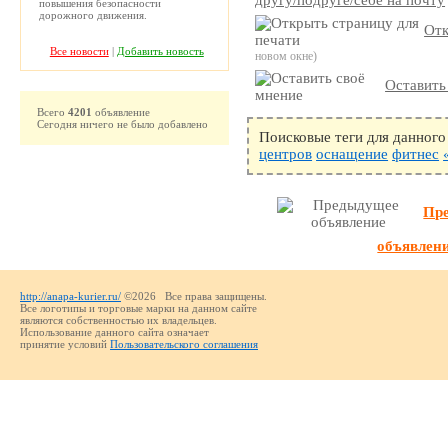
другу/подруге/себе на почту
повышения безопасности
дорожного движения.
Отк
Все новости
|
Добавить новость
новом окне)
Оставить
Всего
4201
объявление
Сегодня ничего не было добавлено
Поисковые теги для данного
центров
оснащение
фитнес
Пр
объявлен
http://anapa-kurier.ru/
©2026 Все права защищены.
Все логотипы и торговые марки на данном сайте
являются собственностью их владельцев.
Использование данного сайта означает
принятие условий
Пользовательского соглашения