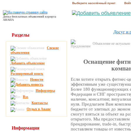
Выберите населённый пункт
Вой
Доска бесплатных объявлений курорта
АНАПА
Досуг и 
Разделы
Объявление не актуально
Свежие
объявления
Оснащение фитне
Добавить объявление
компа
Расширенный поиск
Если хотите открыть фитнес-це
Новости
эффективным уже существующ
Более 180 функционирующих с
Информеры
Федерации и СНГ пространству
Rss
наличие, консалтинг, визуализ
Контакты
нуля. Предлагаем Вам компле
бюджете от элитных до эконом
Отдых в Анапе
смогут взяться за объект на р
открытого. Мы предоставляем
брендирование, trade-in, быст
Информация
поставляем товары от известны