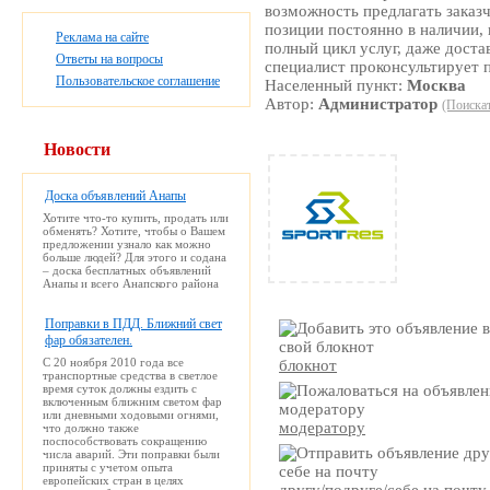
возможность предлагать заказ
позиции постоянно в наличии, 
Реклама на сайте
полный цикл услуг, даже дост
Ответы на вопросы
специалист проконсультирует 
Пользовательское соглашение
Населенный пункт:
Москва
Автор:
Администратор
(Поискат
Новости
Доска объявлений Анапы
Хотите что-то купить, продать или
обменять? Хотите, чтобы о Вашем
предложении узнало как можно
больше людей? Для этого и содана
– доска бесплатных объявлений
Анапы и всего Анапского района
Поправки в ПДД. Ближний свет
фар обязателен.
С 20 ноября 2010 года все
блокнот
транспортные средства в светлое
время суток должны ездить с
включенным ближним светом фар
или дневными ходовыми огнями,
модератору
что должно также
поспособствовать сокращению
числа аварий. Эти поправки были
приняты с учетом опыта
европейских стран в целях