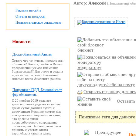
Автор:
Алексей
(Поискать ещё объ
Реклама на сайте
Ответы на вопросы
Пользовательское соглашение
Новости
блокнот
Доска объявлений Анапы
Хотите что-то купить, продать или
обменять? Хотите, чтобы о Вашем
модератору
предложении узнало как можно
больше людей? Для этого и содана
– доска бесплатных объявлений
Анапы и всего Анапского района
другу/подруге/себе на почту
Поправки в ПДД. Ближний свет
Открыть страницу для пе
фар обязателен.
С 20 ноября 2010 года все
Оставить
транспортные средства в светлое
время суток должны ездить с
включенным ближним светом фар
или дневными ходовыми огнями,
Поисковые теги для данного
что должно также
поспособствовать сокращению
числа аварий. Эти поправки были
приняты с учетом опыта
европейских стран в целях
Пр