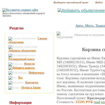
Выберите населённый пункт
Войти
Доска бесплатных объявлений курорта
АНАПА
Авто. Мото. Транс
Разделы
Объявление не актуально
Свежие
объявления
Корзина с
Добавить объявление
Корзина сцепления на Ивеко Е
Расширенный поиск
МП (3488023031), Ивеко МШ (
Новости
3482083032), Ивеко Тракер (3
(3482083032), Ивеко Турбоста
Информеры
на Iveco можно в компании «Ш
Rss
Gear. Корзины сцепления всегд
все корзины. В наличии сцепле
Контакты
Ивеко, выжимные подшипники н
Отдых в Анапе
по России. Бесплатная достав
замену сцепления на грузовых 
Населенный пункт:
Краснодар
Стоимость:
15595 РУБ
(
usd
eu
Информация