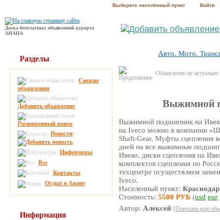
Выберите населённый пункт
Войти
Доска бесплатных объявлений курорта
АНАПА
Авто. Мото. Транс
Разделы
Объявление не актуально
Свежие
объявления
Выжимной п
Добавить объявление
Выжимной подшипник на Ивеко
Расширенный поиск
на Iveco можно в компании 
Новости
Shaft-Gear. Муфты сцепления в
дней на все выжимные подшипн
Информеры
Ивеко, диски сцепления на Иве
Rss
комплектов сцепления по Росс
техцентре осуществляем замен
Контакты
Iveco.
Отдых в Анапе
Населенный пункт:
Краснодар
Стоимость:
5500 РУБ
(
usd
eur
Автор:
Алексей
(Поискать ещё объ
Информация