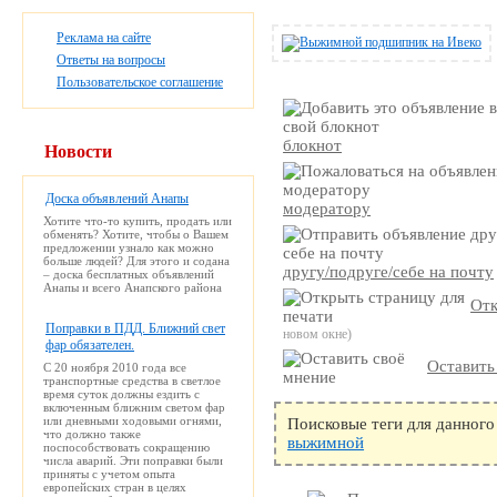
Реклама на сайте
Ответы на вопросы
Пользовательское соглашение
блокнот
Новости
Доска объявлений Анапы
модератору
Хотите что-то купить, продать или
обменять? Хотите, чтобы о Вашем
предложении узнало как можно
больше людей? Для этого и содана
другу/подруге/себе на почту
– доска бесплатных объявлений
Анапы и всего Анапского района
Отк
Поправки в ПДД. Ближний свет
новом окне)
фар обязателен.
Оставить
С 20 ноября 2010 года все
транспортные средства в светлое
время суток должны ездить с
включенным ближним светом фар
или дневными ходовыми огнями,
Поисковые теги для данного
что должно также
выжимной
поспособствовать сокращению
числа аварий. Эти поправки были
приняты с учетом опыта
европейских стран в целях