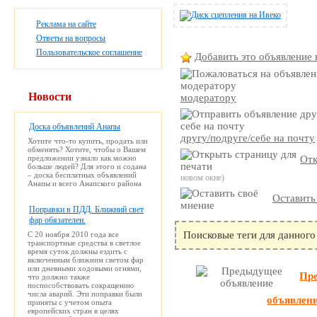
Реклама на сайте
Ответы на вопросы
Пользовательское соглашение
Добавить это объявление 
Новости
модератору
Доска объявлений Анапы
другу/подруге/себе на почту
Хотите что-то купить, продать или
обменять? Хотите, чтобы о Вашем
предложении узнало как можно
Отк
больше людей? Для этого и содана
– доска бесплатных объявлений
новом окне)
Анапы и всего Анапского района
Оставить
Поправки в ПДД. Ближний свет
фар обязателен.
Поисковые теги для данного
С 20 ноября 2010 года все
транспортные средства в светлое
время суток должны ездить с
включенным ближним светом фар
или дневными ходовыми огнями,
Пр
что должно также
поспособствовать сокращению
числа аварий. Эти поправки были
объявлен
приняты с учетом опыта
европейских стран в целях