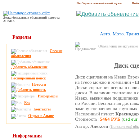
Выберите населённый пункт
Вой
Доска бесплатных объявлений курорта
АНАПА
Авто. Мото. Транс
Разделы
Объявление не актуально
Свежие
объявления
Диск сц
Добавить объявление
Диск сцепления на Ивеко Евро
Расширенный поиск
на Iveco можно в компании «Ш
Новости
Диски сцепления всегда в налич
диски. В наличии сцепление в 
Информеры
Ивеко, выжимные подшипники н
Rss
по России. Бесплатная достав
замену сцепления на грузовых 
Контакты
Населенный пункт:
Краснодар
Отдых в Анапе
Стоимость:
5464 РУБ
(
usd
eur
Автор:
Алексей
(Поискать ещё объ
Информация