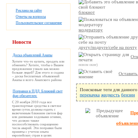
Реклама на сайте
блокнот
Ответы на вопросы
Пользовательское соглашение
модератору
Новости
другу/подруге/себе на почту
Доска объявлений Анапы
Отк
Хотите что-то купить, продать или
новом окне)
обменять? Хотите, чтобы о Вашем
предложении узнало как можно
больше людей? Для этого и содана
Оставить
– доска бесплатных объявлений
Анапы и всего Анапского района
Поисковые теги для данного
Поправки в ПДД. Ближний свет
перекачка
жидкость
бензин
фар обязателен.
С 20 ноября 2010 года все
транспортные средства в светлое
время суток должны ездить с
Пр
включенным ближним светом фар
или дневными ходовыми огнями,
что должно также
объявлен
поспособствовать сокращению
числа аварий. Эти поправки были
приняты с учетом опыта
европейских стран в целях