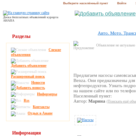
Выберите населённый пункт
Войти
Доска бесплатных объявлений курорта
АНАПА
Авто. Мото. Транс
Разделы
Объявление не актуально
Свежие
объявления
Добавить объявление
Предлагаем насосы самовсас
Расширенный поиск
Benza. Они предназначены для
Новости
нефтепродуктов. Узнать подро
на нашем сайте или по телефо
Информеры
Населенный пункт:
Rss
Автор:
Марина
(Поискать ещё объ
Контакты
Отдых в Анапе
Информация