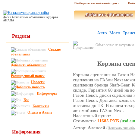
Выберите населённый пункт
Вой
Доска бесплатных объявлений курорта
АНАПА
Авто. Мото. Транс
Разделы
Объявление не актуально
Свежие
объявления
Корзина сцеп
Добавить объявление
Корзина сцепления на Газон Н
Расширенный поиск
сцепления на ГАЗон Next мож
Новости
сцепления бренда Shaft-Gear. 
складе. Гарантия 60 дней на в
Информеры
Газон Некст, диски сцепления
Rss
Газон Некст. Доставка комплек
доставка до ТК. В нашем техц
Контакты
автомобилях ГАЗон Next.
Отдых в Анапе
Населенный пункт:
Стоимость:
11685 РУБ
(
usd
eu
Автор:
Алексей
(Поискать ещё объ
Информация