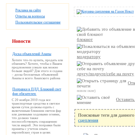
Реклама на сайте
Ответы на вопросы
Пользовательское соглашение
блокнот
Новости
Доска объявлений Анапы
модератору
Хотите что-то купить, продать или
обменять? Хотите, чтобы о Вашем
предложении узнало как можно
больше людей? Для этого и содана
другу/подруге/себе на почту
– доска бесплатных объявлений
Анапы и всего Анапского района
Отк
Поправки в ПДД. Ближний свет
новом окне)
фар обязателен.
Оставить
С 20 ноября 2010 года все
транспортные средства в светлое
время суток должны ездить с
включенным ближним светом фар
или дневными ходовыми огнями,
Поисковые теги для данного
что должно также
сцепления
поспособствовать сокращению
числа аварий. Эти поправки были
приняты с учетом опыта
европейских стран в целях