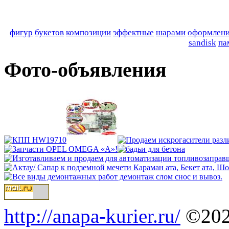
фигур
букетов
композиции
эффектные
шарами
оформлен
sandisk
па
Фото-объявления
http://anapa-kurier.ru/
©202