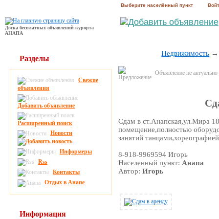
Выберите населённый пункт
Вой
Доска бесплатных объявлений курорта
АНАПА
Недвижимость
Разделы
Объявление не актуально
Свежие
объявления
Сд
Добавить объявление
Сдам в ст.Анапская,ул.Мира 1
Расширенный поиск
помещение,полностью оборудо
Новости
занятий танцами,хореографией,
Информеры
8-918-9969594 Игорь
Rss
Населенный пункт:
Анапа
Автор:
Игорь
Контакты
Отдых в Анапе
Информация