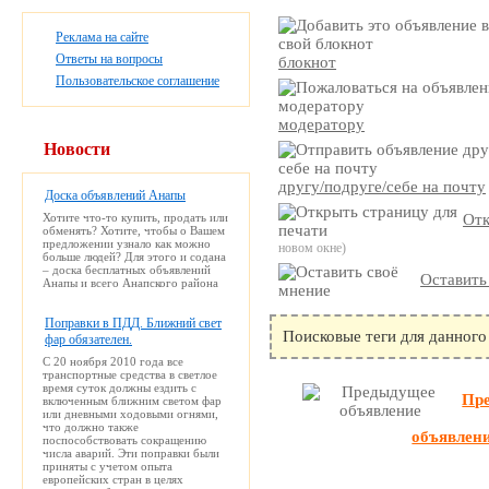
Реклама на сайте
Ответы на вопросы
блокнот
Пользовательское соглашение
модератору
Новости
другу/подруге/себе на почту
Доска объявлений Анапы
Хотите что-то купить, продать или
Отк
обменять? Хотите, чтобы о Вашем
предложении узнало как можно
новом окне)
больше людей? Для этого и содана
– доска бесплатных объявлений
Оставить
Анапы и всего Анапского района
Поправки в ПДД. Ближний свет
Поисковые теги для данного
фар обязателен.
С 20 ноября 2010 года все
транспортные средства в светлое
время суток должны ездить с
Пр
включенным ближним светом фар
или дневными ходовыми огнями,
что должно также
объявлен
поспособствовать сокращению
числа аварий. Эти поправки были
приняты с учетом опыта
европейских стран в целях