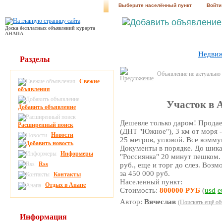
Выберите населённый пункт
Войти
Доска бесплатных объявлений курорта
АНАПА
Недви
Разделы
Объявление не актуально
Свежие
объявления
Участок в 
Добавить объявление
Дешевле только даром! Продае
Расширенный поиск
(ДНТ "Южное"), 3 км от моря 
Новости
25 метров, угловой. Все комму
Документы в порядке. До шика
Информеры
"Россиянка" 20 минут пешком.
Rss
руб., еще и торг до слез. Воз
за 450 000 руб.
Контакты
Населенный пункт:
Отдых в Анапе
Стоимость:
800000 РУБ
(
usd
e
Автор:
Вячеслав
(Поискать ещё об
Информация