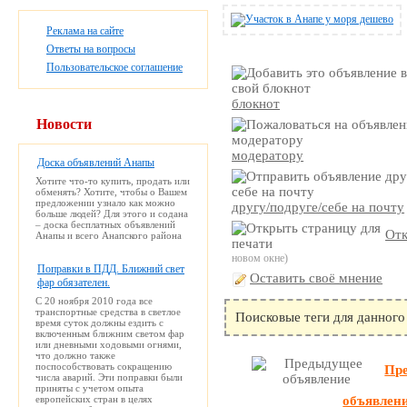
Реклама на сайте
Ответы на вопросы
Пользовательское соглашение
блокнот
Новости
модератору
Доска объявлений Анапы
Хотите что-то купить, продать или
обменять? Хотите, чтобы о Вашем
предложении узнало как можно
другу/подруге/себе на почту
больше людей? Для этого и содана
– доска бесплатных объявлений
Отк
Анапы и всего Анапского района
новом окне)
Поправки в ПДД. Ближний свет
Оставить своё мнение
фар обязателен.
С 20 ноября 2010 года все
транспортные средства в светлое
Поисковые теги для данного
время суток должны ездить с
включенным ближним светом фар
или дневными ходовыми огнями,
что должно также
поспособствовать сокращению
Пр
числа аварий. Эти поправки были
приняты с учетом опыта
европейских стран в целях
объявлен