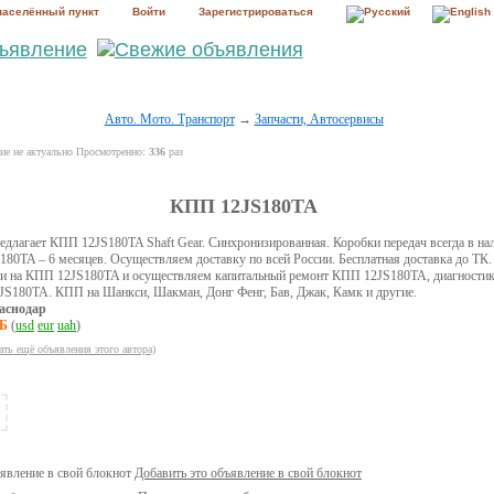
населённый пункт
Войти
Зарегистрироваться
Авто. Мото. Транспорт
→
Запчасти, Автосервисы
е не актуально Просмотренно:
336
раз
КПП 12JS180TA
лагает КПП 12JS180TA Shaft Gear. Синхронизированная. Коробки передач всегда в нал
80TA – 6 месяцев. Осуществляем доставку по всей России. Бесплатная доставка до ТК.
ти на КПП 12JS180TA и осуществляем капитальный ремонт КПП 12JS180TA, диагност
S180TA. КПП на Шанкси, Шакман, Донг Фенг, Бав, Джак, Камк и другие.
аснодар
УБ
(
usd
eur
uah
)
ать ещё объявления этого автора)
Добавить это объявление в свой блокнот