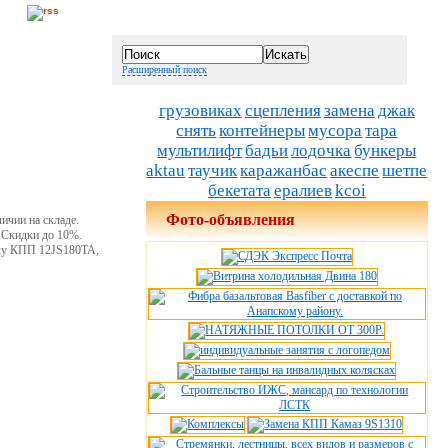
Расширенный поиск
грузовиках
сцепления
замена
джак
снять
контейнеры
мусора
тара
мультилифт
бадьи
лодочка
бункеры
aktau
таучик
каражанбас
акеспе
шетпе
бекетата
ералиев
kcoi
Фото-объявления
ичии на складе.
 Скидки до 10%.
ику КПП 12JS180TA,