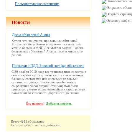
Пользовательское соглашение
Новости
Доска объявлений Анапы
Хотите что-то купить, продать или обменять?
Хотите, чтобы о Вашем предложении узнало как
можно больше людей? Для этого и содана – доска
бесплатных объявлений Анапы и всего Анапского
района
Поправки в ПДД. Ближний свет фар обязателен.
С 20 ноября 2010 года все транспортные средства в
светлое время суток должны ездить с включенным
ближним светом фар или дневными ходовыми
огнями, что должно также поспособствовать
сокращению числа аварий. Эти поправки были
приняты с учетом опыта европейских стран в целях
повышения безопасности дорожного движения.
Все новости
|
Добавить новость
Всего
4201
объявление
Сегодня ничего не было добавлено