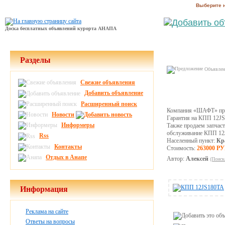
Выберите 
Доска бесплатных объявлений курорта АНАПА
Разделы
Объявлени
Свежие объявления
Добавить объявление
Расширенный поиск
Компания «ШАФТ» пред
Новости
Гарантия на КПП 12JS1
Информеры
Также продаем запчас
обслуживание КПП 12J
Rss
Населенный пункт:
Кр
Контакты
Стоимость:
263000 Р
Отдых в Анапе
Автор:
Алексей
(Поиск
Информация
Реклама на сайте
Ответы на вопросы