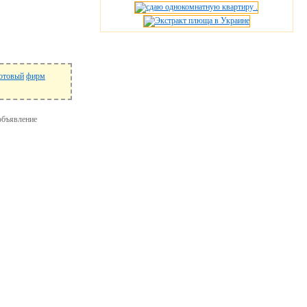
отовый
фирм