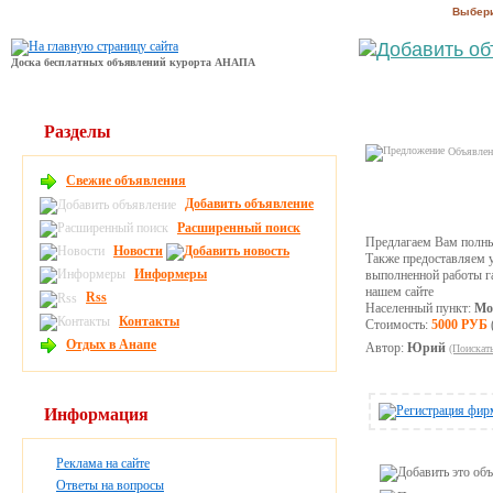
Выбери
Доска бесплатных объявлений курорта АНАПА
Разделы
Объявлени
Свежие объявления
Добавить объявление
Расширенный поиск
Предлагаем Вам полный
Новости
Также предоставляем у
Информеры
выполненной работы га
нашем сайте
Rss
Населенный пункт:
Мо
Контакты
Стоимость:
5000 РУБ
Отдых в Анапе
Автор:
Юрий
(Поискат
Информация
Реклама на сайте
Ответы на вопросы