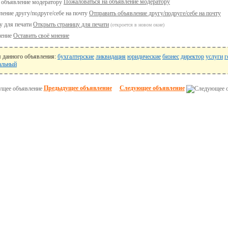
Пожаловаться на объявление модератору
Отправить объявление другу/подруге/себе на почту
Открыть страницу для печати
(откроется в новом окне)
Оставить своё мнение
я данного объявления:
бухгалтерские
ликвидация
юридические
бизнес
директор
услуги
г
альный
Предыдущее объявление
Следующее объявление