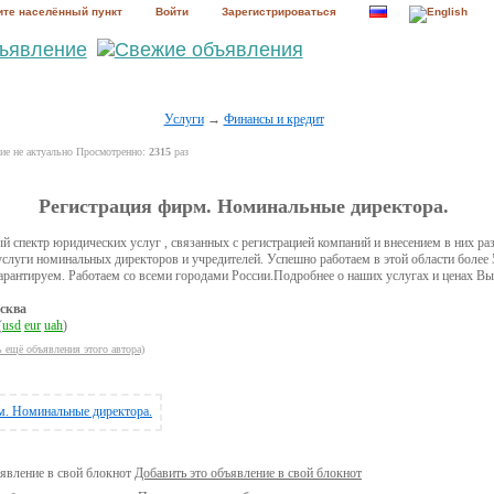
те населённый пункт
Войти
Зарегистрироваться
Услуги
→
Финансы и кредит
е не актуально Просмотренно:
2315
раз
Регистрация фирм. Номинальные директора.
 спектр юридических услуг , связанных с регистрацией компаний и внесением в них ра
слуги номинальных директоров и учредителей. Успешно работаем в этой области более 5
рантируем. Работаем со всеми городами России.Подробнее о наших услугах и ценах Вы
сква
(
usd
eur
uah
)
ь ещё объявления этого автора)
Добавить это объявление в свой блокнот