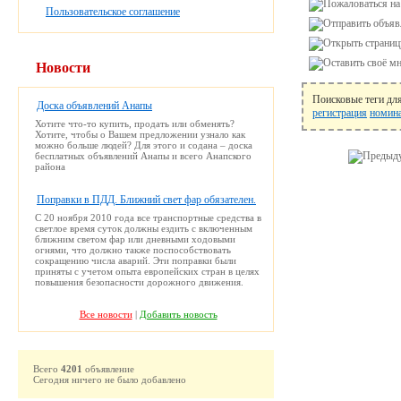
Пользовательское соглашение
Новости
Поисковые теги дл
Доска объявлений Анапы
регистрация
номин
Хотите что-то купить, продать или обменять?
Хотите, чтобы о Вашем предложении узнало как
можно больше людей? Для этого и содана – доска
бесплатных объявлений Анапы и всего Анапского
района
Поправки в ПДД. Ближний свет фар обязателен.
С 20 ноября 2010 года все транспортные средства в
светлое время суток должны ездить с включенным
ближним светом фар или дневными ходовыми
огнями, что должно также поспособствовать
сокращению числа аварий. Эти поправки были
приняты с учетом опыта европейских стран в целях
повышения безопасности дорожного движения.
Все новости
|
Добавить новость
Всего
4201
объявление
Сегодня ничего не было добавлено