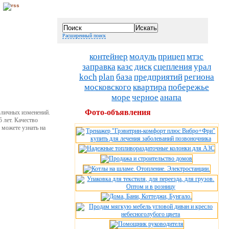
Расширенный поиск
контейнер
модуль
прицеп
мтзс
заправка
казс
диск
сцепления
урал
koch
plan
база
предприятий
региона
московского
квартира
побережье
море
черное
анапа
Фото-объявления
зличных изменений.
 лет. Качество
 можете узнать на