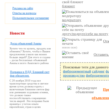
блокнот
Реклама на сайте
Ответы на вопросы
Пользовательское соглашение
модератору
Новости
другу/подруге/себе на почту
Отк
Доска объявлений Анапы
новом окне)
Хотите что-то купить, продать или
обменять? Хотите, чтобы о Вашем
предложении узнало как можно
Оставить
больше людей? Для этого и содана
– доска бесплатных объявлений
Анапы и всего Анапского района
Поисковые теги для данного
фиброцементный
сайдинг
ф
Поправки в ПДД. Ближний свет
производство
фиброцемент
фар обязателен.
С 20 ноября 2010 года все
транспортные средства в светлое
время суток должны ездить с
включенным ближним светом фар
Пр
или дневными ходовыми огнями,
что должно также
объявлен
поспособствовать сокращению
числа аварий. Эти поправки были
приняты с учетом опыта
европейских стран в целях