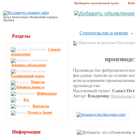
Выберите населённый пункт
Вой
Доска бесплатных объявлений курорта
АНАПА
Строительство и ремонт
Разделы
Объявление не актуально Просмотре
Свежие
объявления
производс
Добавить объявление
Производство фиброцементног
фасадные панели на основе на
Расширенный поиск
использованием промышленных
Новости
производства.
Населенный пункт:
Санкт-Пет
Информеры
Автор:
Владимир
(Поискать ещё о
Rss
Контакты
Отдых в Анапе
Информация