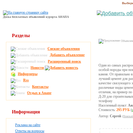
Выбери
Доска бесплатных объявлений курорта АНАПА
Разделы
Объявлени
Свежие объявления
Добавить объявление
Расширенный поиск
Один из самых распрос
Новости
особой породы при пом
Информеры
камня. От правильно 
лучший цемент для раз
Rss
качестве связующего э
Контакты
различные виды цемент
отличия, на пример по
Отдых в Анапе
Д-20 для строительных
телефону
Населенный пункт:
Ан
Стоимость:
295 РУБ
(
Информация
Автор:
Сергей
(Поискат
Реклама на сайте
Ответы на вопросы