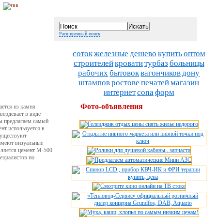
Расширенный поиск
соток
железные
дешево
купить
оптом
строителей
кровати
турбаз
больницы
рабочих
бытовок
вагончиков
дону
штампов
ростове
печатей
магазин
интернет
cona
форм
Фото-объявления
ается из камня
вердевает в виде
Мы предлагаем самый
нт используется в
 существуют
 имеют визуальные
вляется цемент М-500
пециалистов по