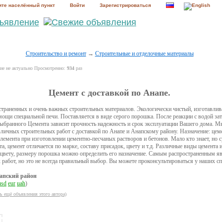
те населённый пункт
Войти
Зарегистрироваться
Строительство и ремонт
→
Строительные и отделочные материалы
е не актуально Просмотренно:
934
раз
Цемент с доставкой по Анапе.
траненных и очень важных строительных материалов. Экологически чистый, изготавлив
ощи специальной печи. Поставляется в виде серого порошка. После реакции с водой зат
выбранного Цемента зависит прочность надежность и срок эксплуатации Вашего дома. 
личных строительных работ с доставкой по Анапе и Анапскому району. Назначение: цеме
лемента при изготовлении цементно-песчаных растворов и бетонов. Мало кто знает, но
а, цемент отличается по марке, составу присадок, цвету и т.д. Различные виды цемента
 цвету, размеру порошка можно определить его назначение. Самым распространенным я
 работ, но это не всегда правильный выбор. Вы можете проконсультироваться у наших с
апский район
usd
eur
uah
)
ь ещё объявления этого автора)