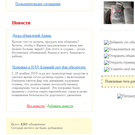
Пользовательское соглашение
Новости
Доска объявлений Анапы
Хотите что-то купить, продать или обменять?
Хотите, чтобы о Вашем предложении узнало как
можно больше людей? Для этого и содана – доска
бесплатных объявлений Анапы и всего Анапского
района
Поправки в ПДД. Ближний свет фар обязателен.
С 20 ноября 2010 года все транспортные средства в
светлое время суток должны ездить с включенным
ближним светом фар или дневными ходовыми
Поисковые теги дл
огнями, что должно также поспособствовать
сокращению числа аварий. Эти поправки были
приняты с учетом опыта европейских стран в целях
повышения безопасности дорожного движения.
Все новости
|
Добавить новость
Всего
4201
объявление
Сегодня ничего не было добавлено