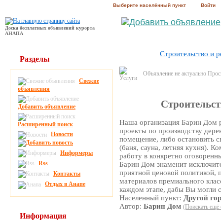
Выберите населённый пункт
Войти
Доска бесплатных объявлений курорта
АНАПА
Строительство и 
Разделы
Объявление не актуально Про
Свежие
объявления
Строительст
Добавить объявление
Наша организация Барин Дом р
Расширенный поиск
проекты по производству дере
Новости
помещение, либо остановить 
(баня, сауна, летняя кухня). 
Информеры
работу в конкретно оговоренны
Rss
Барин Дом знаменит исключит
приятной ценовой политикой, 
Контакты
материалов премиального клас
Отдых в Анапе
каждом этапе, дабы Вы могли 
Населенный пункт:
Другой го
Автор:
Барин Дом
(Поискать ещё 
Информация