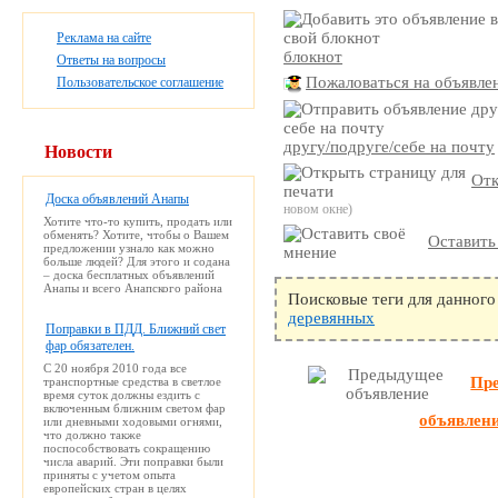
Реклама на сайте
блокнот
Ответы на вопросы
Пожаловаться на объявле
Пользовательское соглашение
другу/подруге/себе на почту
Новости
Отк
Доска объявлений Анапы
новом окне)
Хотите что-то купить, продать или
обменять? Хотите, чтобы о Вашем
Оставить
предложении узнало как можно
больше людей? Для этого и содана
– доска бесплатных объявлений
Анапы и всего Анапского района
Поисковые теги для данного
деревянных
Поправки в ПДД. Ближний свет
фар обязателен.
С 20 ноября 2010 года все
Пр
транспортные средства в светлое
время суток должны ездить с
включенным ближним светом фар
объявлен
или дневными ходовыми огнями,
что должно также
поспособствовать сокращению
числа аварий. Эти поправки были
приняты с учетом опыта
европейских стран в целях