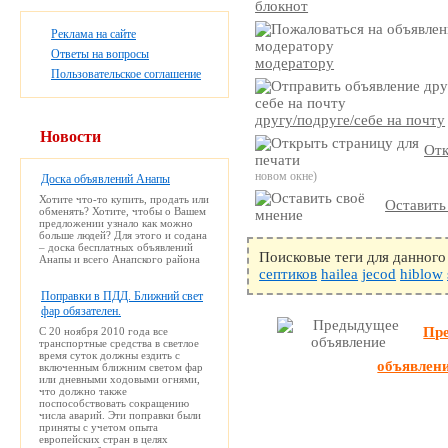
блокнот
Реклама на сайте
Ответы на вопросы
модератору
Пользовательское соглашение
другу/подруге/себе на почту
Новости
Отк
новом окне)
Доска объявлений Анапы
Хотите что-то купить, продать или
Оставить
обменять? Хотите, чтобы о Вашем
предложении узнало как можно
больше людей? Для этого и содана
– доска бесплатных объявлений
Поисковые теги для данного
Анапы и всего Анапского района
септиков
hailea
jecod
hiblow
Поправки в ПДД. Ближний свет
фар обязателен.
Пр
С 20 ноября 2010 года все
транспортные средства в светлое
время суток должны ездить с
объявлен
включенным ближним светом фар
или дневными ходовыми огнями,
что должно также
поспособствовать сокращению
числа аварий. Эти поправки были
приняты с учетом опыта
европейских стран в целях