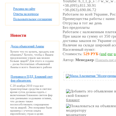
Youtube: h_t_t_p_s : // w_w_w
+38.(095).811.30.91
Реклама на сайте
+38.(063).690.06.72
Ответы на вопросы
Работаем по всей Украине, Ро
Преимущества работы с нами:
Пользовательское соглашение
Отгрузка в тот же день
Без предоплаты
Работаем с наложенным плате
Новости
При заказе на сумму от 350 гр
доставка заказов по Украине с
Наличие на складе широкий ас
Доска объявлений Анапы
Населенный пункт:
Хотите что-то купить, продать или
Стоимость:
529 РУБ
(
usd
eur
u
обменять? Хотите, чтобы о Вашем
предложении узнало как можно
Автор:
Менеджер
(Поискать ещё о
больше людей? Для этого и содана
– доска бесплатных объявлений
Анапы и всего Анапского района
Поправки в ПДД. Ближний свет
фар обязателен.
С 20 ноября 2010 года все
транспортные средства в светлое
время суток должны ездить с
включенным ближним светом фар
или дневными ходовыми огнями,
блокнот
что должно также
поспособствовать сокращению
числа аварий. Эти поправки были
приняты с учетом опыта
европейских стран в целях
модератору