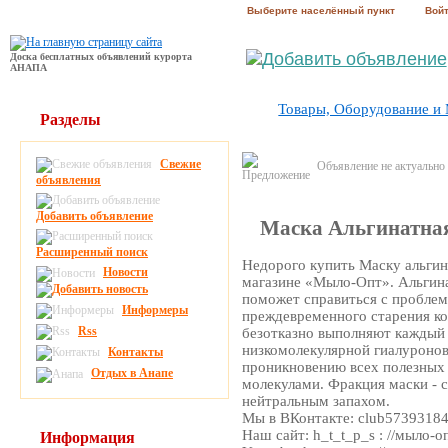
Выберите населённый пункт
Вой
Доска бесплатных объявлений курорта
АНАПА
Товары, Оборудование и
Разделы
Свежие
Объявление не актуально
объявления
Добавить объявление
Маска Альгинатна
Расширенный поиск
Недорого купить Маску альгин
Новости
магазине «Мыло-Опт». Альгин
поможет справиться с проблем
Информеры
преждевременного старения ко
Rss
безотказно выполняют каждый 
низкомолекулярной гиалуроно
Контакты
проникновению всех полезных
Отдых в Анапе
молекулами. Фракция маски - 
нейтральным запахом.
Мы в ВКонтакте: club5739318
Наш сайт: h_t_t_p_s : //мыло-о
Информация