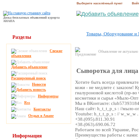
Выберите населённый пункт
Вой
Доска бесплатных объявлений курорта
АНАПА
Товары, Оборудование и
Разделы
Свежие
Объявление не актуально
объявления
Добавить объявление
Сыворотка для лица 
Расширенный поиск
Хотите быть всегда привлекат
Новости
кожи - не медлите с заказом! 
гиалуроновой кислотой (пр-во
Информеры
косметики и сырья «Мыло-Опт»
Rss
Мы в ВКонтакте: club5739318
Наш сайт: h_t_t_p_s : //мыло-о
Контакты
Youtube: h_t_t_p_s : // w_w_w
Отдых в Анапе
+38.(095).811.30.91
+38.(063).690.06.72
Работаем по всей Украине, Ро
Преимущества работы с нами:
Информация