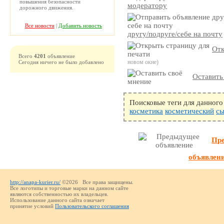
повышения безопасности
модератору
дорожного движения.
Все новости
|
Добавить новость
другу/подруге/себе на почту
Отк
Всего
4201
объявление
новом окне)
Сегодня ничего не было добавлено
Оставить
Поисковые теги для данного
косметика
косметический
cы
Пр
объявлен
http://anapa-kurier.ru/
©2026 Все права защищены.
Все логотипы и торговые марки на данном сайте
являются собственностью их владельцев.
Использование данного сайта означает
принятие условий
Пользовательского соглашения