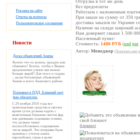
Отгрузка в тот же день
Без предоплаты
Реклама на сайте
Работаем с наложенным плате
Ответы на вопросы
При заказе на сумму от 350 гр
доставка заказов по Украине с
Пользовательское соглашение
Наличие на складе широкий ас
Нам доверяют свыше 1 500 00
Населенный пункт:
Новости
Стоимость:
1480 РУБ
(
usd
eur
Автор:
Менеджер
(Поискать ещё о
Доска объявлений Анапы
Хотите что-то купить, продать или
обменять? Хотите, чтобы о Вашем
предложении узнало как можно
больше людей? Для этого и содана
– доска бесплатных объявлений
Анапы и всего Анапского района
Поправки в ПДД. Ближний свет
фар обязателен.
С 20 ноября 2010 года все
транспортные средства в светлое
время суток должны ездить с
включенным ближним светом фар
или дневными ходовыми огнями,
что должно также
блокнот
поспособствовать сокращению
числа аварий. Эти поправки были
приняты с учетом опыта
европейских стран в целях