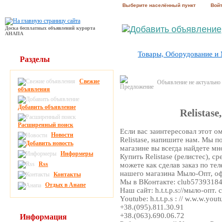
Выберите населённый пункт
Вой
Доска бесплатных объявлений курорта
АНАПА
Товары, Оборудование и
Разделы
Свежие
Объявление не актуально
объявления
Добавить объявление
Relistas
Расширенный поиск
Если вас заинтересовал этот 
Новости
Relistase, напишите нам. Мы 
магазине вы всегда найдете м
Информеры
Купить Relistase (релистес), 
Rss
можете как сделав заказ по те
нашего магазина Мыло-Опт, оф
Контакты
Мы в ВКонтакте: club5739318
Отдых в Анапе
Наш сайт: h.t.t.p.s://мыло-опт. 
Youtube: h.t.t.p.s : // w.w.w.y
+38.(095).811.30.91
+38.(063).690.06.72
Информация