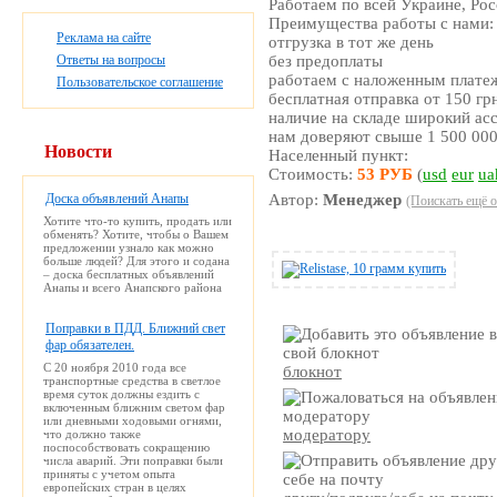
Работаем по всей Украине, Ро
Преимущества работы с нами:
Реклама на сайте
отгрузка в тот же день
Ответы на вопросы
без предоплаты
работаем с наложенным плате
Пользовательское соглашение
бесплатная отправка от 150 гр
наличие на складе широкий ас
нам доверяют свыше 1 500 000
Новости
Населенный пункт:
Стоимость:
53 РУБ
(
usd
eur
ua
Доска объявлений Анапы
Автор:
Менеджер
(Поискать ещё о
Хотите что-то купить, продать или
обменять? Хотите, чтобы о Вашем
предложении узнало как можно
больше людей? Для этого и содана
– доска бесплатных объявлений
Анапы и всего Анапского района
Поправки в ПДД. Ближний свет
фар обязателен.
С 20 ноября 2010 года все
блокнот
транспортные средства в светлое
время суток должны ездить с
включенным ближним светом фар
или дневными ходовыми огнями,
модератору
что должно также
поспособствовать сокращению
числа аварий. Эти поправки были
приняты с учетом опыта
европейских стран в целях