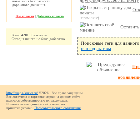
другу/подруге/себе на почту
повышения безопасности
дорожного движения.
Отк
Все новости
|
Добавить новость
новом окне)
Оставить
Всего
4201
объявление
Сегодня ничего не было добавлено
Поисковые теги для данного
пептид
активы
Пр
объявлен
http://anapa-kurier.ru/
©2026 Все права защищены.
Все логотипы и торговые марки на данном сайте
являются собственностью их владельцев.
Использование данного сайта означает
принятие условий
Пользовательского соглашения