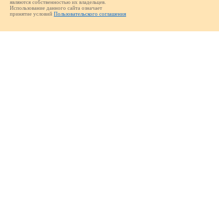
являются собственностью их владельцев.
Использование данного сайта означает
принятие условий
Пользовательского соглашения