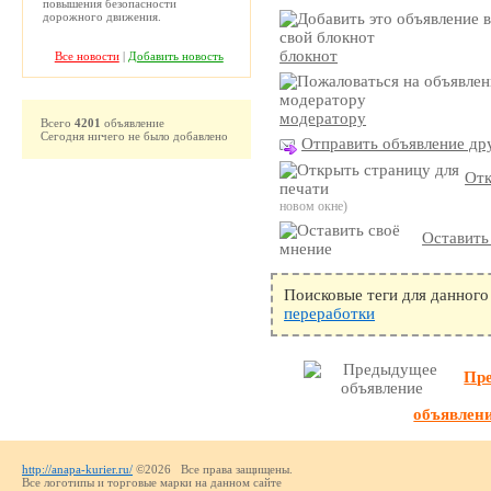
повышения безопасности
дорожного движения.
блокнот
Все новости
|
Добавить новость
модератору
Всего
4201
объявление
Сегодня ничего не было добавлено
Отправить объявление дру
Отк
новом окне)
Оставить
Поисковые теги для данного
переработки
Пр
объявлен
http://anapa-kurier.ru/
©2026 Все права защищены.
Все логотипы и торговые марки на данном сайте