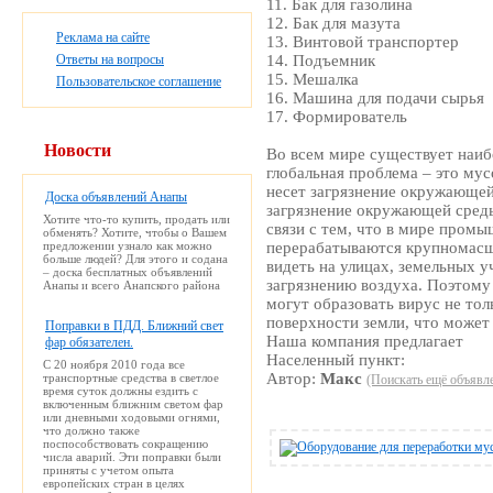
11. Бак для газолина
12. Бак для мазута
Реклама на сайте
13. Винтовой транспортер
Ответы на вопросы
14. Подъемник
15. Мешалка
Пользовательское соглашение
16. Машина для подачи сырья
17. Формирователь
Новости
Во всем мире существует наиб
глобальная проблема – это м
несет загрязнение окружающей
Доска объявлений Анапы
загрязнение окружающей сред
Хотите что-то купить, продать или
связи с тем, что в мире пром
обменять? Хотите, чтобы о Вашем
предложении узнало как можно
перерабатываются крупномасш
больше людей? Для этого и содана
видеть на улицах, земельных у
– доска бесплатных объявлений
загрязнению воздуха. Поэтому
Анапы и всего Анапского района
могут образовать вирус не толь
поверхности земли, что может
Поправки в ПДД. Ближний свет
Наша компания предлагает
фар обязателен.
Населенный пункт:
С 20 ноября 2010 года все
Автор:
Макс
транспортные средства в светлое
(Поискать ещё объявле
время суток должны ездить с
включенным ближним светом фар
или дневными ходовыми огнями,
что должно также
поспособствовать сокращению
числа аварий. Эти поправки были
приняты с учетом опыта
европейских стран в целях