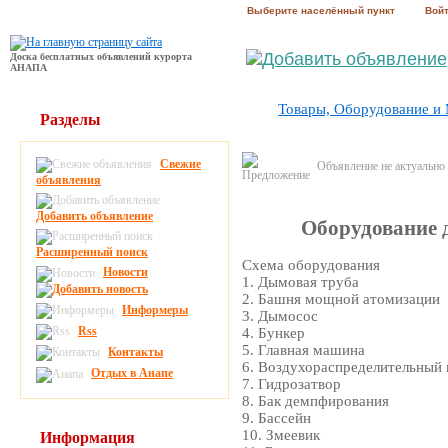
Выберите населённый пункт
Вой
Доска бесплатных объявлений курорта
АНАПА
Товары, Оборудование и
Разделы
Свежие
Объявление не актуально
объявления
Добавить объявление
Оборудование 
Расширенный поиск
Схема оборудования
Новости
1. Дымовая труба
2. Башня мощной атомизации
Информеры
3. Дымосос
Rss
4. Бункер
5. Главная машина
Контакты
6. Воздухораспределительный 
Отдых в Анапе
7. Гидрозатвор
8. Бак демпфирования
9. Бассейн
10. Змеевик
Информация