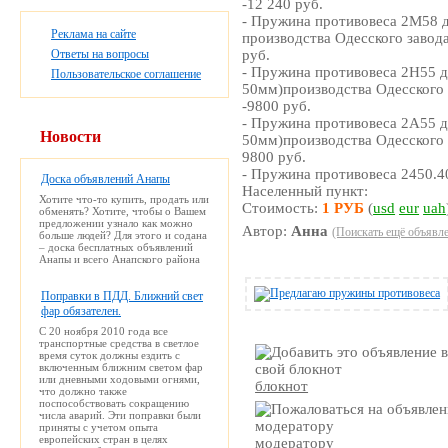
-12 240 руб.
- Пружина противовеса 2М58 
Реклама на сайте
производства Одесского завод
Ответы на вопросы
руб.
- Пружина противовеса 2Н55 
Пользовательское соглашение
50мм)производства Одесского 
-9800 руб.
- Пружина противовеса 2А55 
Новости
50мм)производства Одесского 
9800 руб.
- Пружина противовеса 2450.40
Доска объявлений Анапы
Населенный пункт:
Хотите что-то купить, продать или
Стоимость:
1 РУБ
(
usd
eur
uah
обменять? Хотите, чтобы о Вашем
предложении узнало как можно
Автор:
Анна
(Поискать ещё объявле
больше людей? Для этого и содана
– доска бесплатных объявлений
Анапы и всего Анапского района
Поправки в ПДД. Ближний свет
фар обязателен.
С 20 ноября 2010 года все
транспортные средства в светлое
время суток должны ездить с
включенным ближним светом фар
или дневными ходовыми огнями,
блокнот
что должно также
поспособствовать сокращению
числа аварий. Эти поправки были
приняты с учетом опыта
европейских стран в целях
модератору