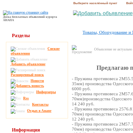
Выберите населённый пункт
Вой
Доска бесплатных объявлений курорта
АНАПА
Товары, Оборудование и
Разделы
Свежие
Объявление не актуально
объявления
Добавить объявление
Предлагаю 
Расширенный поиск
- Пружина противовеса 2М55.
Новости
35мм) производства Одесского
6000 руб.
Информеры
- Пружина противовеса 2М57.
Rss
70мм)производства Одесского 
14 240 руб.
Контакты
- Пружина противовеса 2576.8
Отдых в Анапе
70мм) производства Одесского
12 240 руб.
- Пружина противовеса 2М57.
70мм) производства Одесского
Информация