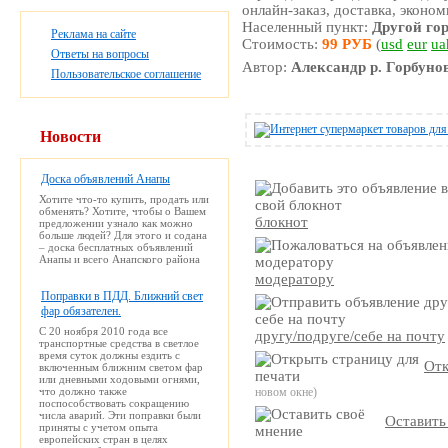
онлайн-заказ, доставка, эконом
Населенный пункт:
Другой го
Реклама на сайте
Стоимость:
99 РУБ
(
usd
eur
ua
Ответы на вопросы
Автор:
Александр р. Горбуно
Пользовательское соглашение
Новости
Доска объявлений Анапы
Хотите что-то купить, продать или
обменять? Хотите, чтобы о Вашем
блокнот
предложении узнало как можно
больше людей? Для этого и содана
– доска бесплатных объявлений
Анапы и всего Анапского района
модератору
Поправки в ПДД. Ближний свет
фар обязателен.
С 20 ноября 2010 года все
другу/подруге/себе на почту
транспортные средства в светлое
время суток должны ездить с
Отк
включенным ближним светом фар
или дневными ходовыми огнями,
что должно также
новом окне)
поспособствовать сокращению
числа аварий. Эти поправки были
Оставить
приняты с учетом опыта
европейских стран в целях