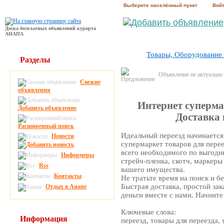
Выберите населённый пункт
Вой
Доска бесплатных объявлений курорта
АНАПА
Товары, Оборудование
Разделы
Объявление не актуально
Свежие
объявления
Интернет супермар
Добавить объявление
Доставка 
Расширенный поиск
Идеальный переезд начинается
Новости
супермаркет товаров для пере
всего необходимого по выгодны
Информеры
стрейч-пленка, скотч, маркеры
Rss
вашего имущества.
Контакты
Не тратьте время на поиск и б
Быстрая доставка, простой зака
Отдых в Анапе
деньги вместе с нами. Начните
Ключевые слова:
Информация
переезд, товары для переезда, 