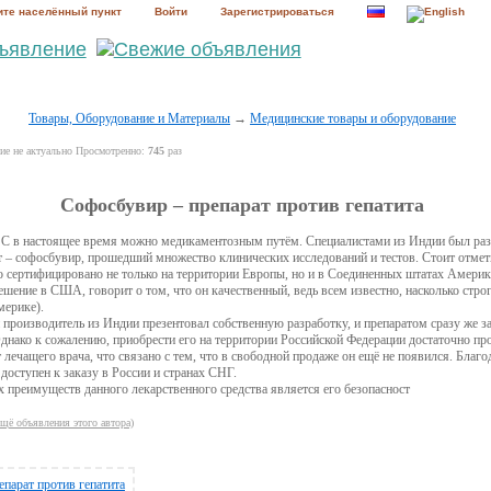
те населённый пункт
Войти
Зарегистрироваться
Товары, Оборудование и Материалы
→
Медицинские товары и оборудование
е не актуально Просмотренно:
745
раз
Софосбувир – препарат против гепатита
а С в настоящее время можно медикаментозным путём. Специалистами из Индии был раз
 – софосбувир, прошедший множество клинических исследований и тестов. Стоит отмети
о сертифицировано не только на территории Европы, но и в Соединенных штатах Америки
ешение в США, говорит о том, что он качественный, ведь всем известно, насколько стро
мерике).
 производитель из Индии презентовал собственную разработку, и препаратом сразу же з
днако к сожалению, приобрести его на территории Российской Федерации достаточно пр
 лечащего врача, что связано с тем, что в свободной продаже он ещё не появился. Благо
доступен к заказу в России и странах СНГ.
преимуществ данного лекарственного средства является его безопасност
ещё объявления этого автора)