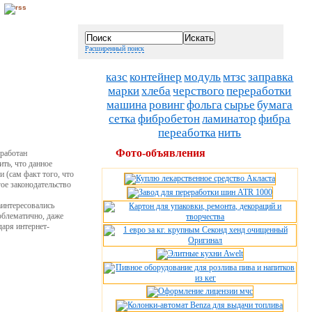
Расширенный поиск
казс
контейнер
модуль
мтзс
заправка
марки
хлеба
черствого
переработки
машина
ровинг
фольга
сырье
бумага
сетка
фибробетон
ламинатор
фибра
переаботка
нить
Фото-объявления
работан
ть, что данное
 (сам факт того, что
гое законодательство
аинтересовались
облематично, даже
даря интернет-