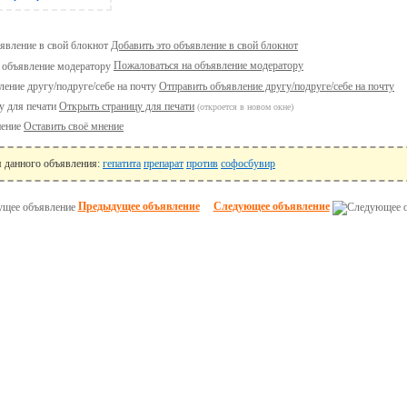
Добавить это объявление в свой блокнот
Пожаловаться на объявление модератору
Отправить объявление другу/подруге/себе на почту
Открыть страницу для печати
(откроется в новом окне)
Оставить своё мнение
я данного объявления:
гепатита
препарат
против
софосбувир
Предыдущее объявление
Следующее объявление