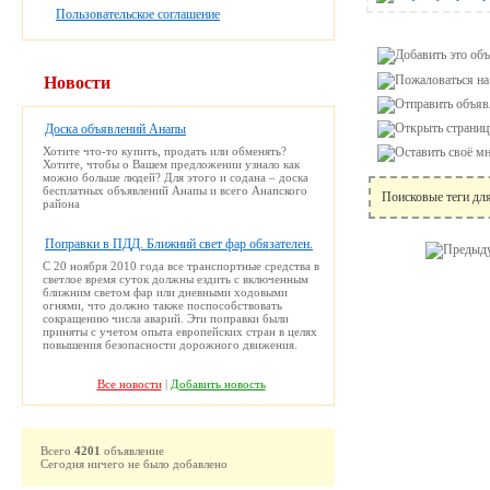
Пользовательское соглашение
Новости
Доска объявлений Анапы
Хотите что-то купить, продать или обменять?
Хотите, чтобы о Вашем предложении узнало как
можно больше людей? Для этого и содана – доска
бесплатных объявлений Анапы и всего Анапского
Поисковые теги дл
района
Поправки в ПДД. Ближний свет фар обязателен.
С 20 ноября 2010 года все транспортные средства в
светлое время суток должны ездить с включенным
ближним светом фар или дневными ходовыми
огнями, что должно также поспособствовать
сокращению числа аварий. Эти поправки были
приняты с учетом опыта европейских стран в целях
повышения безопасности дорожного движения.
Все новости
|
Добавить новость
Всего
4201
объявление
Сегодня ничего не было добавлено