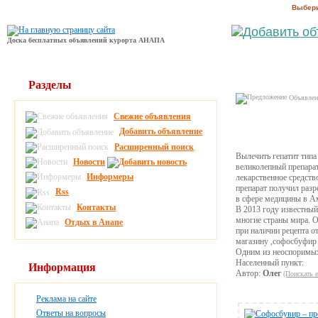
Выбери
Доска бесплатных объявлений курорта АНАПА
Разделы
Объявлени
Свежие объявления
Добавить объявление
Расширенный поиск
Вылечить гепатит тип
Новости
великолепный препарат
Информеры
лекарственное средств
препарат получил разр
Rss
в сфере медицины в А
Контакты
В 2013 году известный
многие страны мира. О
Отдых в Анапе
при наличии рецепта от
магазину ,софосбуфир 
Одним из неоспоримых 
Населенный пункт:
Информация
Автор:
Олег
(Поискать 
Реклама на сайте
Ответы на вопросы