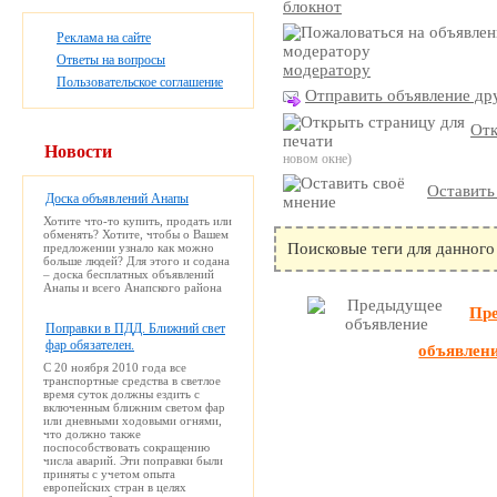
блокнот
Реклама на сайте
Ответы на вопросы
модератору
Пользовательское соглашение
Отправить объявление дру
Отк
Новости
новом окне)
Оставить
Доска объявлений Анапы
Хотите что-то купить, продать или
обменять? Хотите, чтобы о Вашем
Поисковые теги для данного
предложении узнало как можно
больше людей? Для этого и содана
– доска бесплатных объявлений
Анапы и всего Анапского района
Пр
Поправки в ПДД. Ближний свет
фар обязателен.
объявлен
С 20 ноября 2010 года все
транспортные средства в светлое
время суток должны ездить с
включенным ближним светом фар
или дневными ходовыми огнями,
что должно также
поспособствовать сокращению
числа аварий. Эти поправки были
приняты с учетом опыта
европейских стран в целях