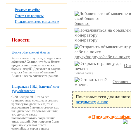
Реклама на сайте
Ответы на вопросы
Пользовательское соглашение
блокнот
Новости
модератору
Доска объявлений Анапы
другу/подруге/себе на почту
Хотите что-то купить, продать или
обменять? Хотите, чтобы о Вашем
Отк
предложении узнало как можно
больше людей? Для этого и содана
– доска бесплатных объявлений
новом окне)
Анапы и всего Анапского района
Оставить
Поправки в ПДД. Ближний свет
фар обязателен.
Поисковые теги для данного
С 20 ноября 2010 года все
транспортные средства в светлое
результату
анапе
время суток должны ездить с
включенным ближним светом фар
или дневными ходовыми огнями,
что должно также
Предыдущее объя
поспособствовать сокращению
числа аварий. Эти поправки были
приняты с учетом опыта
европейских стран в целях