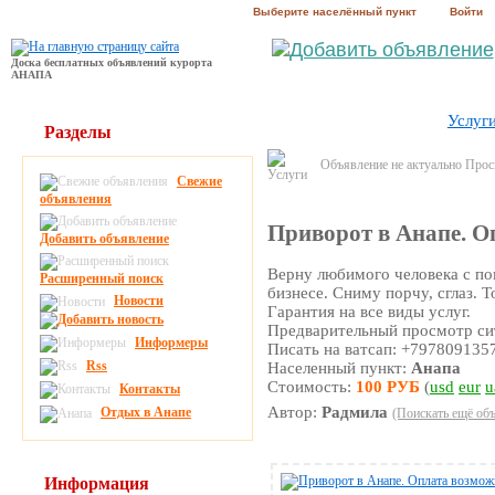
Выберите населённый пункт
Войти
Доска бесплатных объявлений курорта
АНАПА
Услуг
Разделы
Объявление не актуально Про
Свежие
объявления
Приворот в Анапе. Оп
Добавить объявление
Верну любимого человека с п
Расширенный поиск
бизнесе. Сниму порчу, сглаз. 
Новости
Гарантия на все виды услуг.
Предварительный просмотр сит
Информеры
Писать на ватсап: +797809135
Rss
Населенный пункт:
Анапа
Стоимость:
100 РУБ
(
usd
eur
u
Контакты
Автор:
Радмила
Отдых в Анапе
(Поискать ещё объ
Информация