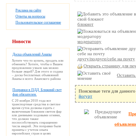
Реклама на сайте
Ответы на вопросы
Пользовательское соглашение
блокнот
Новости
модератору
Доска объявлений Анапы
другу/подруге/себе на почту
Хотите что-то купить, продать или
обменять? Хотите, чтобы о Вашем
Открыть страницу для пе
предложении узнало как можно
больше людей? Для этого и содана
Оставить
– доска бесплатных объявлений
Анапы и всего Анапского района
Поправки в ПДД. Ближний свет
Поисковые теги для данного
фар обязателен.
йогурт
С 20 ноября 2010 года все
транспортные средства в светлое
время суток должны ездить с
включенным ближним светом фар
Пр
или дневными ходовыми огнями,
что должно также
поспособствовать сокращению
объявлен
числа аварий. Эти поправки были
приняты с учетом опыта
европейских стран в целях