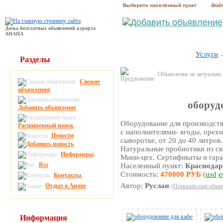
Выберите населённый пункт
Вой
Доска бесплатных объявлений курорта
АНАПА
Услуги
Разделы
Объявление не актуально
Свежие
объявления
оборуд
Добавить объявление
Оборудование для производств
Расширенный поиск
с наполнителями- ягоды, орехи
Новости
сыворотке, от 20 до 40 литров
Натуральные пробиотики из све
Информеры
Мини-цех. Сертификаты и гара
Rss
Населенный пункт:
Краснодар
Стоимость:
470000 РУБ
(
usd
e
Контакты
Автор:
Руслан
Отдых в Анапе
(Поискать ещё объяв
Информация