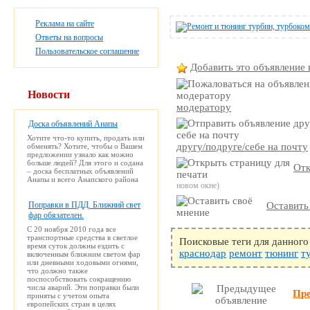
Реклама на сайте
Ответы на вопросы
Пользовательское соглашение
Добавить это объявление 
Новости
модератору
Доска объявлений Анапы
Хотите что-то купить, продать или
другу/подруге/себе на почту
обменять? Хотите, чтобы о Вашем
предложении узнало как можно
больше людей? Для этого и содана
Отк
– доска бесплатных объявлений
Анапы и всего Анапского района
новом окне)
Поправки в ПДД. Ближний свет
Оставить
фар обязателен.
С 20 ноября 2010 года все
транспортные средства в светлое
Поисковые теги для данного
время суток должны ездить с
краснодар
ремонт
тюнинг
т
включенным ближним светом фар
или дневными ходовыми огнями,
что должно также
поспособствовать сокращению
числа аварий. Эти поправки были
Пр
приняты с учетом опыта
европейских стран в целях