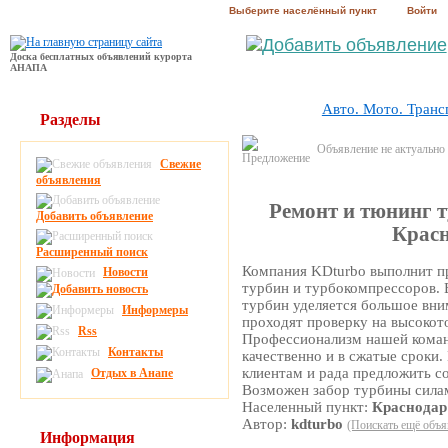
Выберите населённый пункт
Войти
Доска бесплатных объявлений курорта
АНАПА
Авто. Мото. Транс
Разделы
Объявление не актуально
Свежие
объявления
Ремонт и тюнинг т
Добавить объявление
Красн
Расширенный поиск
Компания KDturbo выполнит п
Новости
турбин и турбокомпрессоров. 
турбин уделяется большое вн
Информеры
проходят проверку на высокот
Rss
Профессионализм нашей коман
Контакты
качественно и в сжатые сроки.
клиентам и рада предложить с
Отдых в Анапе
Возможен забор турбины сила
Населенный пункт:
Краснодар
Автор:
kdturbo
(Поискать ещё объя
Информация