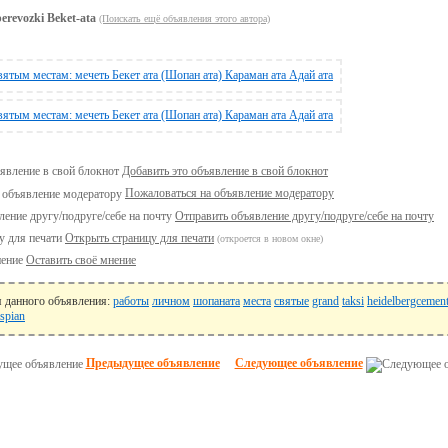
perevozki Beket-ata
(Поискать ещё объявления этого автора)
Добавить это объявление в свой блокнот
Пожаловаться на объявление модератору
Отправить объявление другу/подруге/себе на почту
Открыть страницу для печати
(откроется в новом окне)
Оставить своё мнение
я данного объявления:
работы
личном
шопаната
места
святые
grand
taksi
heidelbergcemen
spian
Предыдущее объявление
Следующее объявление