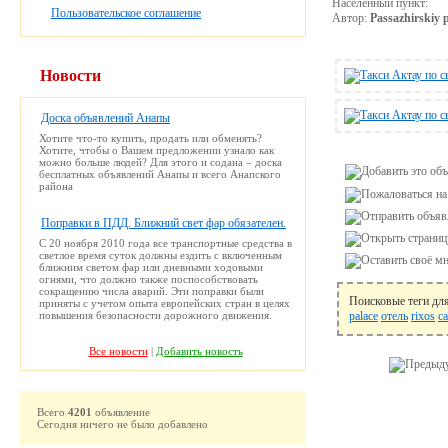
Населенный пункт:
Пользовательское соглашение
Автор:
Passazhirskiy 
Новости
Доска объявлений Анапы
Хотите что-то купить, продать или обменять?
Хотите, чтобы о Вашем предложении узнало как
можно больше людей? Для этого и содана – доска
бесплатных объявлений Анапы и всего Анапского
района
Поправки в ПДД. Ближний свет фар обязателен.
С 20 ноября 2010 года все транспортные средства в
светлое время суток должны ездить с включенным
ближним светом фар или дневными ходовыми
огнями, что должно также поспособствовать
сокращению числа аварий. Эти поправки были
Поисковые теги дл
приняты с учетом опыта европейских стран в целях
повышения безопасности дорожного движения.
palace
отель
rixos
ca
Все новости
|
Добавить новость
Всего
4201
объявление
Сегодня ничего не было добавлено