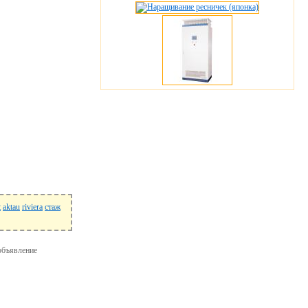
t
aktau
riviera
стаж