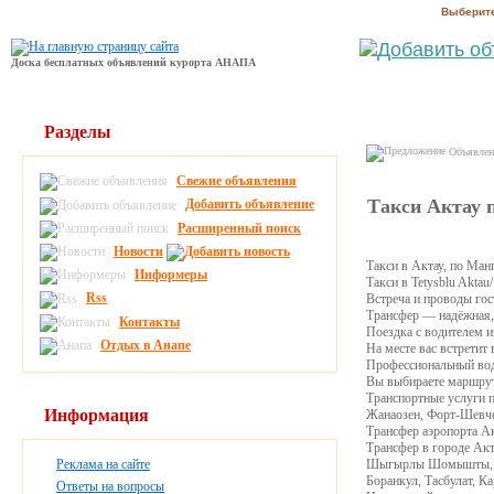
Выберите
Доска бесплатных объявлений курорта АНАПА
Разделы
Объявлени
Свежие объявления
Такси Актау 
Добавить объявление
Расширенный поиск
Новости
Такси в Актау, по Ман
Информеры
Такси в Tetysblu Aktau
Rss
Встреча и проводы гост
Трансфер — надёжная, 
Контакты
Поездка с водителем из
Отдых в Анапе
На месте вас встретит 
Профессиональный води
Вы выбираете маршрут: о
Транспортные услуги п
Информация
Жанаозен, Форт-Шевчен
Трансфер аэропорта Ак
Трансфер в городе Ак
Реклама на сайте
Шыгырлы Шомышты, Ка
Боранкул, Тасбулат, К
Ответы на вопросы