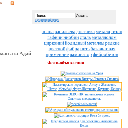
Расширенный поиск
анапа
васильева
доставка
металл
титан
гафний
ниобий
сталь
металлолом
цирконий
йодидный
металлы
редкие
цветной
фибра
нить
базальтовая
аман ата Адай
применние
ламинатор
фибробетон
Фото-объявления