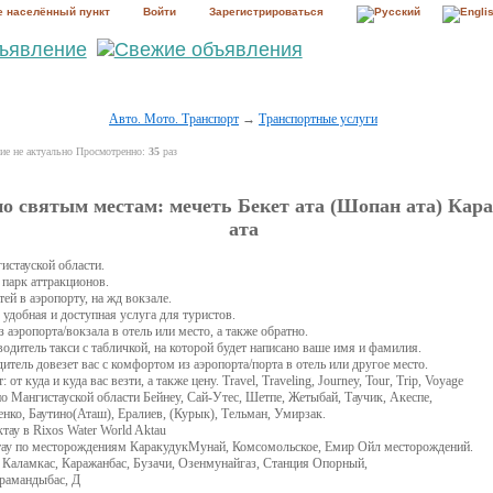
 населённый пункт
Войти
Зарегистрироваться
Авто. Мото. Транспорт
→
Транспортные услуги
е не актуально Просмотренно:
35
раз
по святым местам: мечеть Бекет ата (Шопан ата) Кар
ата
гистауской области.
/ парк аттракционов.
ей в аэропорту, на жд вокзале.
удобная и доступная услуга для туристов.
 аэропорта/вокзала в отель или место, а также обратно.
водитель такси с табличкой, на которой будет написано ваше имя и фамилия.
тель довезет вас с комфортом из аэропорта/порта в отель или другое место.
т куда и куда вас везти, а также цену. Travel, Traveling, Journey, Tour, Trip, Voyage
о Мангистауской области Бейнеу, Сай-Утес, Шетпе, Жетыбай, Таучик, Акеспе,
ко, Баутино(Аташ), Ералиев, (Курык), Тельман, Умирзак.
тау в Rixos Water World Aktau
тау по месторождениям КаракудукМунай, Комсомольское, Емир Ойл месторождений.
ламкас, Каражанбас, Бузачи, Озенмунайгаз, Станция Опорный,
арамандыбас, Д