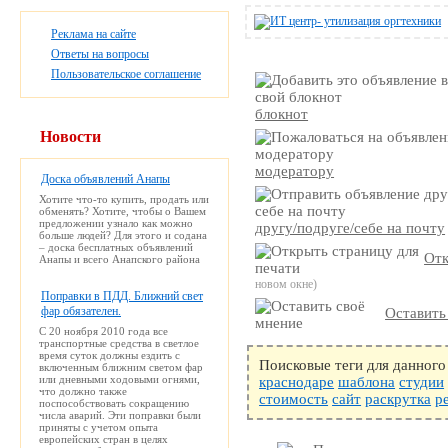
Реклама на сайте
Ответы на вопросы
Пользовательское соглашение
блокнот
Новости
модератору
Доска объявлений Анапы
Хотите что-то купить, продать или
обменять? Хотите, чтобы о Вашем
предложении узнало как можно
другу/подруге/себе на почту
больше людей? Для этого и содана
– доска бесплатных объявлений
Отк
Анапы и всего Анапского района
новом окне)
Поправки в ПДД. Ближний свет
фар обязателен.
Оставить
С 20 ноября 2010 года все
транспортные средства в светлое
время суток должны ездить с
Поисковые теги для данного
включенным ближним светом фар
или дневными ходовыми огнями,
краснодаре
шаблона
студии
что должно также
стоимость
сайт
раскрутка
р
поспособствовать сокращению
числа аварий. Эти поправки были
приняты с учетом опыта
европейских стран в целях