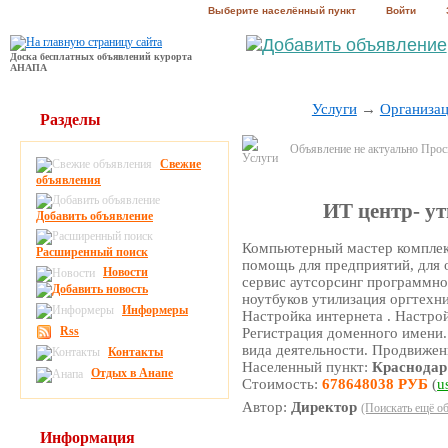
Выберите населённый пункт
Войти
Доска бесплатных объявлений курорта
АНАПА
Услуги
→
Организац
Разделы
Объявление не актуально Про
Свежие
объявления
ИТ центр- у
Добавить объявление
Компьютерный мастер комплек
Расширенный поиск
помощь для предприятий, для 
Новости
сервис аутсорсинг программно
ноутбуков утилизация оргтехни
Информеры
Настройка интернета . Настро
Rss
Регистрация доменного имени.
вида деятельности. Продвижен
Контакты
Населенный пункт:
Краснодар
Отдых в Анапе
Стоимость:
678648038 РУБ
(
u
Автор:
Директор
(Поискать ещё об
Информация