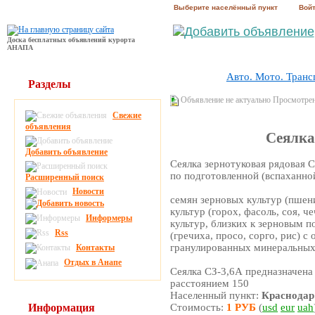
Выберите населённый пункт
Вой
Доска бесплатных объявлений курорта
АНАПА
Авто. Мото. Транс
Разделы
Объявление не актуально Просмотре
Свежие
объявления
Сеялка
Добавить объявление
Сеялка зернотуковая рядовая С
по подготовленной (вспаханно
Расширенный поиск
Новости
семян зерновых культур (пшени
культур (горох, фасоль, соя, ч
Информеры
культур, близких к зерновым 
Rss
(гречиха, просо, сорго, рис) 
гранулированных минеральных
Контакты
Отдых в Анапе
Сеялка СЗ-3,6А предназначена
расстоянием 150
Населенный пункт:
Краснодар
Информация
Стоимость:
1 РУБ
(
usd
eur
uah