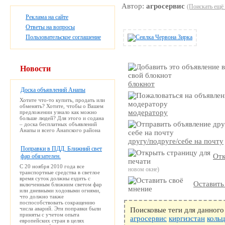
Автор:
агросервис
(Поискать ещё 
Реклама на сайте
Ответы на вопросы
Пользовательское соглашение
Новости
блокнот
Доска объявлений Анапы
Хотите что-то купить, продать или
обменять? Хотите, чтобы о Вашем
модератору
предложении узнало как можно
больше людей? Для этого и содана
– доска бесплатных объявлений
Анапы и всего Анапского района
другу/подруге/себе на почту
Поправки в ПДД. Ближний свет
фар обязателен.
Отк
С 20 ноября 2010 года все
новом окне)
транспортные средства в светлое
время суток должны ездить с
Оставить
включенным ближним светом фар
или дневными ходовыми огнями,
что должно также
поспособствовать сокращению
числа аварий. Эти поправки были
Поисковые теги для данного
приняты с учетом опыта
агросервис
киргизстан
кольц
европейских стран в целях