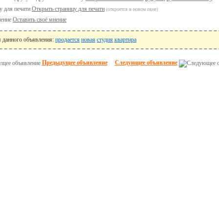
Открыть страницу для печати
(откроется в новом окне)
Оставить своё мнение
я данного объявления:
продается
новая
студия
квартира
Предыдущее объявление
Следующее объявление