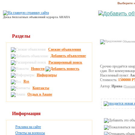
Выберите 
Доска бесплатных объявлений курорта АНАПА
Разделы
Объявлени
Свежие объявления
Добавить объявление
Расширенный поиск
Срочно продаётся квар
Новости
сдан. Все коммуникаци
Информеры
Населенный пункт:
Ан
Стоимость:
1500000 
Rss
Автор:
Ирина
(Поискат
Контакты
Отдых в Анапе
Информация
Реклама на сайте
Ответы на вопросы