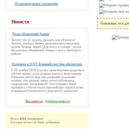
Пользовательское соглашение
Новости
Поисковые теги дл
Доска объявлений Анапы
Хотите что-то купить, продать или обменять?
Хотите, чтобы о Вашем предложении узнало как
можно больше людей? Для этого и содана – доска
бесплатных объявлений Анапы и всего Анапского
района
Поправки в ПДД. Ближний свет фар обязателен.
С 20 ноября 2010 года все транспортные средства в
светлое время суток должны ездить с включенным
ближним светом фар или дневными ходовыми
огнями, что должно также поспособствовать
сокращению числа аварий. Эти поправки были
приняты с учетом опыта европейских стран в целях
повышения безопасности дорожного движения.
Все новости
|
Добавить новость
Всего
4201
объявление
Сегодня ничего не было добавлено