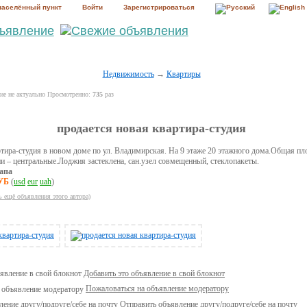
населённый пункт
Войти
Зарегистрироваться
Недвижимость
→
Квартиры
е не актуально Просмотренно:
735
раз
продается новая квартира-студия
тира-студия в новом доме по ул. Владимирская. На 9 этаже 20 этажного дома.Общая пл
и – центральные.Лоджия застеклена, сан.узел совмещенный, стеклопакеты.
апа
РУБ
(
usd
eur
uah
)
ь ещё объявления этого автора)
Добавить это объявление в свой блокнот
Пожаловаться на объявление модератору
Отправить объявление другу/подруге/себе на почту