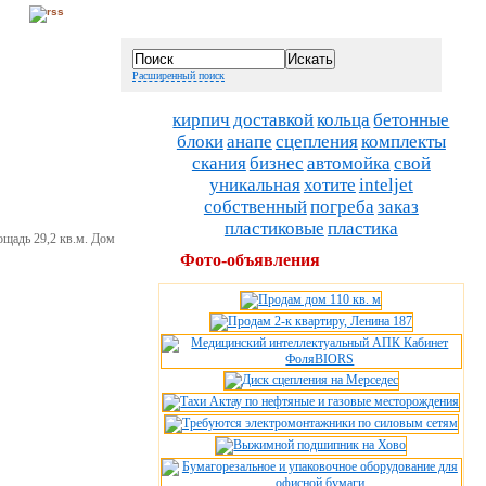
Расширенный поиск
кирпич
доставкой
кольца
бетонные
блоки
анапе
сцепления
комплекты
скания
бизнес
автомойка
свой
уникальная
хотите
inteljet
собственный
погреба
заказ
пластиковые
пластика
ощадь 29,2 кв.м. Дом
Фото-объявления