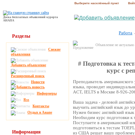
Выберите населённый пункт
Вой
Доска бесплатных объявлений курорта
АНАПА
Работа
Разделы
Объявление не актуально
Свежие
объявления
# Подготовка к тес
Добавить объявление
курс с р
Расширенный поиск
Преподаватель американского 
Новости
языка, проводит индивидуальн
ACT, IELTS в Москве 8-926-20
Информеры
Rss
Ваша задача - деловой английс
Контакты
выучить английский язык до у
Нужен бизнес английский язык
Отдых в Анапе
Необходим курс подготовки к т
Поступаете в американский ил
подготовиться к тестам TOEFL
Информация
из США решат вашу проблему.