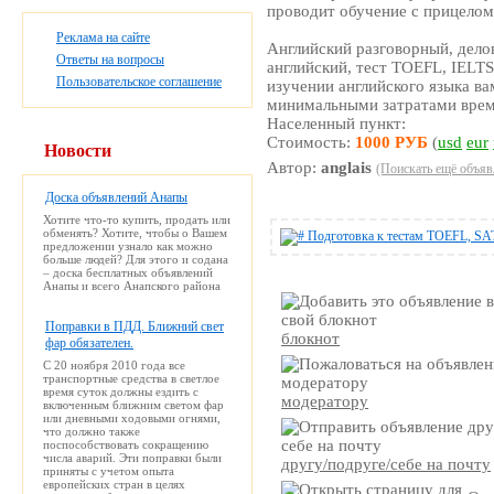
проводит обучение с прицелом
Реклама на сайте
Английский разговорный, дело
Ответы на вопросы
английский, тест TOEFL, IELTS
Пользовательское соглашение
изучении английского языка ва
минимальными затратами време
Населенный пункт:
Стоимость:
1000 РУБ
(
usd
eur
Новости
Автор:
anglais
(Поискать ещё объяв
Доска объявлений Анапы
Хотите что-то купить, продать или
обменять? Хотите, чтобы о Вашем
предложении узнало как можно
больше людей? Для этого и содана
– доска бесплатных объявлений
Анапы и всего Анапского района
Поправки в ПДД. Ближний свет
блокнот
фар обязателен.
С 20 ноября 2010 года все
транспортные средства в светлое
время суток должны ездить с
модератору
включенным ближним светом фар
или дневными ходовыми огнями,
что должно также
поспособствовать сокращению
числа аварий. Эти поправки были
другу/подруге/себе на почту
приняты с учетом опыта
европейских стран в целях