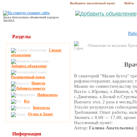
Выберите населённый пункт
Войти
Доска бесплатных объявлений курорта
АНАПА
Раб
Разделы
Объявление не актуально Прос
Свежие
объявления
Вра
Добавить объявление
В санаторий "Малая бухта" тре
Расширенный поиск
рефлексотерапевт, кардиолог, 
Новости
Можно по совместительству (на 
Вахта: с.Юровка, х.Иванов, х.
Информеры
с.Джигинка, х.Белый п.Стрелка,
Rss
Выплата з/пл. 2 раза в месяц,
З/пл.по результатам собеседов
Контакты
Требования: Опыт работы, нал
Отдых в Анапе
Звонить с 8.00 ― 17.00, кроме 
Населенный пункт:
Автор:
Галина Анатольевна
(
Информация