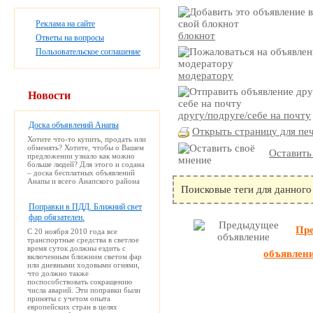
Реклама на сайте
блокнот
Ответы на вопросы
Пользовательское соглашение
модератору
Новости
другу/подруге/себе на почту
Доска объявлений Анапы
Открыть страницу для пе
Хотите что-то купить, продать или
обменять? Хотите, чтобы о Вашем
Оставить
предложении узнало как можно
больше людей? Для этого и содана
– доска бесплатных объявлений
Анапы и всего Анапского района
Поисковые теги для данного
Поправки в ПДД. Ближний свет
фар обязателен.
Пр
С 20 ноября 2010 года все
транспортные средства в светлое
время суток должны ездить с
объявлен
включенным ближним светом фар
или дневными ходовыми огнями,
что должно также
поспособствовать сокращению
числа аварий. Эти поправки были
приняты с учетом опыта
европейских стран в целях