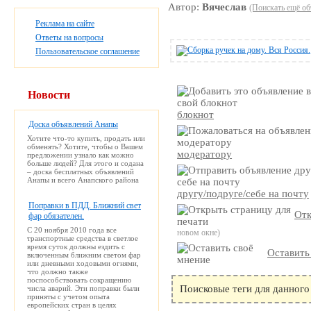
Автор:
Вячеслав
(Поискать ещё об
Реклама на сайте
Ответы на вопросы
Пользовательское соглашение
Новости
блокнот
Доска объявлений Анапы
Хотите что-то купить, продать или
обменять? Хотите, чтобы о Вашем
модератору
предложении узнало как можно
больше людей? Для этого и содана
– доска бесплатных объявлений
Анапы и всего Анапского района
другу/подруге/себе на почту
Поправки в ПДД. Ближний свет
Отк
фар обязателен.
С 20 ноября 2010 года все
новом окне)
транспортные средства в светлое
время суток должны ездить с
Оставить
включенным ближним светом фар
или дневными ходовыми огнями,
что должно также
поспособствовать сокращению
Поисковые теги для данного
числа аварий. Эти поправки были
приняты с учетом опыта
европейских стран в целях