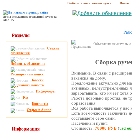
Выберите населённый пункт
Войти
Доска бесплатных объявлений курорта
АНАПА
Раб
Разделы
Объявление не актуально
Свежие
объявления
Сборка ручек
Добавить объявление
Внимание. В связи с расширен
Расширенный поиск
вакансия на дому.
Новости
Предложение актуально для мам
активных, целеустремленных 
Информеры
зарабатывать, кто имеет хотя 
Rss
Работа довольно простая, не 
образования.
Контакты
Вся работа выполняется у вас 
Отдых в Анапе
Есть возможность заключить д
составляете себе сами.
Населенный пункт:
Стоимость:
70000 РУБ
(
usd
eu
Информация