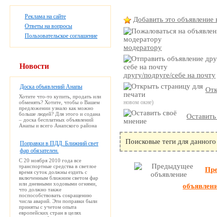
Реклама на сайте
Добавить это объявление 
Ответы на вопросы
Пользовательское соглашение
модератору
Новости
другу/подруге/себе на почту
Доска объявлений Анапы
Отк
Хотите что-то купить, продать или
новом окне)
обменять? Хотите, чтобы о Вашем
предложении узнало как можно
больше людей? Для этого и содана
Оставить
– доска бесплатных объявлений
Анапы и всего Анапского района
Поисковые теги для данного
Поправки в ПДД. Ближний свет
фар обязателен.
С 20 ноября 2010 года все
транспортные средства в светлое
Пр
время суток должны ездить с
включенным ближним светом фар
или дневными ходовыми огнями,
объявлен
что должно также
поспособствовать сокращению
числа аварий. Эти поправки были
приняты с учетом опыта
европейских стран в целях