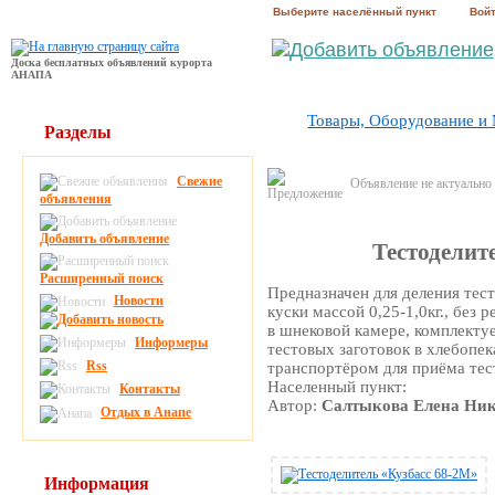
Выберите населённый пункт
Вой
Доска бесплатных объявлений курорта
АНАПА
Товары, Оборудование и
Разделы
Свежие
Объявление не актуально
объявления
Добавить объявление
Тестоделит
Расширенный поиск
Предназначен для деления тес
Новости
куски массой 0,25-1,0кг., без
в шнековой камере, комплекту
Информеры
тестовых заготовок в хлебоп
Rss
транспортёром для приёма тес
Населенный пункт:
Контакты
Автор:
Салтыкова Елена Ни
Отдых в Анапе
Информация