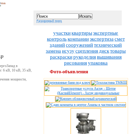
Расширенный поиск
участки
квартиры
экспертные
контроль
компании
экспертиза
смет
зданий
сооружений
технический
замена
исузу
сцепления
диск
товары
Ар
раскраски
рукоделия
вышивания
рисования
упаковка
ергоЗапад в
: 6 кВ, 10 кВ, 35 кВ,
Фото-объявления
начения мощности,