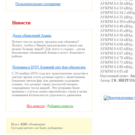
АУКРМ 0.4 30 кВАр;
Пользовательское соглашение
АУКРМ 0.4 33 кВАр;
АУКРМ 0.4 34.2 кВАр
АУКРМ 0.4 35 кВАр;
АУКРМ 0.4 39.6 кВАр
Новости
АУКРМ 0.4 40 кВАр;
АУКРМ 0.4 45 кВАр;
АУКРМ 0.4 50 кВАр;
Доска объявлений Анапы
АУКРМ 0.4 54 кВАр;
Хотите что-то купить, продать или обменять?
АУКРМ 0.4 60 кВАр;
Хотите, чтобы о Вашем предложении узнало как
АУКРМ 0.4 65 кВАр;
можно больше людей? Для этого и содана – доска
бесплатных объявлений Анапы и всего Анапского
АУКРМ 0.4 67 кВАр;
района
АУКРМ 0.4 70 кВАр;
АУКРМ 0.4 75 кВАр;
АУКРМ 0.4 80 кВАр;
Поправки в ПДД. Ближний свет фар обязателен.
АУКРМ 0.4 85 кВ
С 20 ноября 2010 года все транспортные средства в
Населенный пункт:
Ан
светлое время суток должны ездить с включенным
Автор:
ГК ЭНЕРГО
ближним светом фар или дневными ходовыми
огнями, что должно также поспособствовать
сокращению числа аварий. Эти поправки были
приняты с учетом опыта европейских стран в целях
повышения безопасности дорожного движения.
Все новости
|
Добавить новость
Всего
4201
объявление
Сегодня ничего не было добавлено