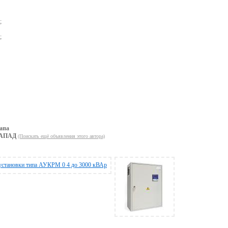
;
;
апа
ЗАПАД
(Поискать ещё объявления этого автора)