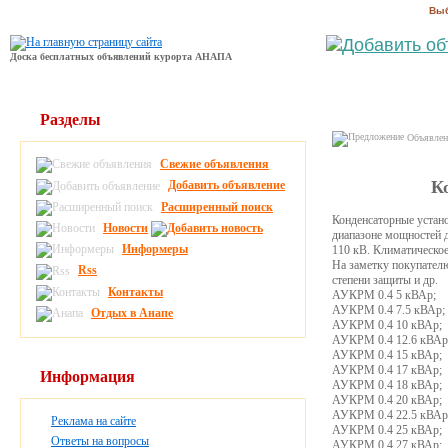
Выб
Доска бесплатных объявлений курорта АНАПА
Разделы
Объявлени
Свежие объявления
К
Добавить объявление
Расширенный поиск
Конденсаторные устан
Новости
диапазоне мощностей до
Информеры
110 кВ. Климатическо
На заметку покупател
Rss
степени защиты и др.
Контакты
АУКРМ 0.4 5 кВАр;
АУКРМ 0.4 7.5 кВАр;
Отдых в Анапе
АУКРМ 0.4 10 кВАр;
АУКРМ 0.4 12.6 кВАр
АУКРМ 0.4 15 кВАр;
АУКРМ 0.4 17 кВАр;
Информация
АУКРМ 0.4 18 кВАр;
АУКРМ 0.4 20 кВАр;
АУКРМ 0.4 22.5 кВАр
Реклама на сайте
АУКРМ 0.4 25 кВАр;
Ответы на вопросы
АУКРМ 0.4 27 кВАр;