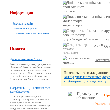
блокнот
Информация
Реклама на сайте
модератору
Ответы на вопросы
Пользовательское соглашение
другу/подруге/себе на почту
Отк
Новости
новом окне)
Доска объявлений Анапы
Оставить
Хотите что-то купить, продать или
обменять? Хотите, чтобы о Вашем
предложении узнало как можно
Поисковые теги для данного
больше людей? Для этого и содана
– доска бесплатных объявлений
кольца
уплотнительные
фтул
Анапы и всего Анапского района
трубопроводов
изделия
сус
Поправки в ПДД. Ближний свет
фар обязателен.
Пр
С 20 ноября 2010 года все
транспортные средства в светлое
время суток должны ездить с
объявлен
включенным ближним светом фар
или дневными ходовыми огнями,