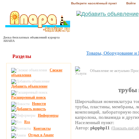
Выберите населённый пункт
Войти
Доска бесплатных объявлений курорта
АНАПА
Товары, Оборудование и
Разделы
Свежие
Объявление не актуально Про
объявления
Добавить объявление
трубы 
Расширенный поиск
Широчайшая номенклатура това
Новости
трубы, пластины, мембраны, л
композиций, лабораторную посу
Информеры
капролона, полиамида и други
Rss
Населенный пункт:
Автор:
pkpphp11
(Поискать ещё об
Контакты
Отдых в Анапе