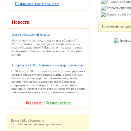
Пользовательское соглашение
Новости
Поисковые теги дл
Доска объявлений Анапы
Хотите что-то купить, продать или обменять?
Хотите, чтобы о Вашем предложении узнало как
можно больше людей? Для этого и содана – доска
бесплатных объявлений Анапы и всего Анапского
района
Поправки в ПДД. Ближний свет фар обязателен.
С 20 ноября 2010 года все транспортные средства в
светлое время суток должны ездить с включенным
ближним светом фар или дневными ходовыми
огнями, что должно также поспособствовать
сокращению числа аварий. Эти поправки были
приняты с учетом опыта европейских стран в целях
повышения безопасности дорожного движения.
Все новости
|
Добавить новость
Всего
4201
объявление
Сегодня ничего не было добавлено