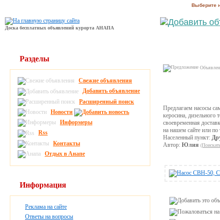
Выберите 
Доска бесплатных объявлений курорта АНАПА
Разделы
Объявлени
Свежие объявления
Добавить объявление
Расширенный поиск
Предлагаем насосы са
Новости
керосина, дизельного 
Информеры
своевременная доставк
на нашем сайте или по
Rss
Населенный пункт:
Др
Контакты
Автор:
Юлия
(Поискат
Отдых в Анапе
Информация
Реклама на сайте
Ответы на вопросы