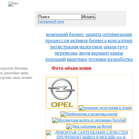
Расширенный поиск
компаний
бизнес
защита
оптимизация
процессов
активов
бизнеса
консалтинг
регистрация
налоговое
анапа
груз
перевозка
люди
вариант
анапа
хороший
квартира
техники
разработка
Фото-объявления
одуктов (бензина,
во, разумные цены,
сделать заказ можно