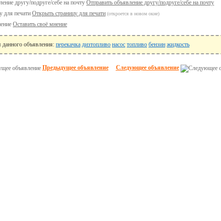
Отправить объявление другу/подруге/себе на почту
Открыть страницу для печати
(откроется в новом окне)
Оставить своё мнение
я данного объявления:
перекачка
дизтопливо
насос
топливо
бензин
жидкость
Предыдущее объявление
Следующее объявление