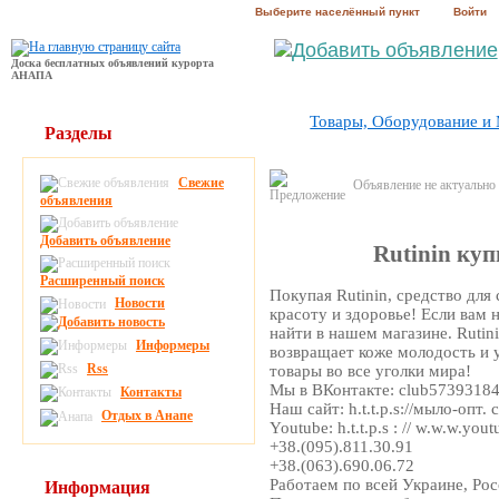
Выберите населённый пункт
Войти
Доска бесплатных объявлений курорта
АНАПА
Товары, Оборудование и
Разделы
Свежие
Объявление не актуально
объявления
Добавить объявление
Rutinin куп
Расширенный поиск
Покупая Rutinin, средство для
Новости
красоту и здоровье! Если вам 
найти в нашем магазине. Rutin
Информеры
возвращает коже молодость и
Rss
товары во все уголки мира!
Мы в ВКонтакте: club5739318
Контакты
Наш сайт: h.t.t.p.s://мыло-опт. 
Отдых в Анапе
Youtube: h.t.t.p.s : // w.w.w.y
+38.(095).811.30.91
+38.(063).690.06.72
Работаем по всей Украине, Ро
Информация