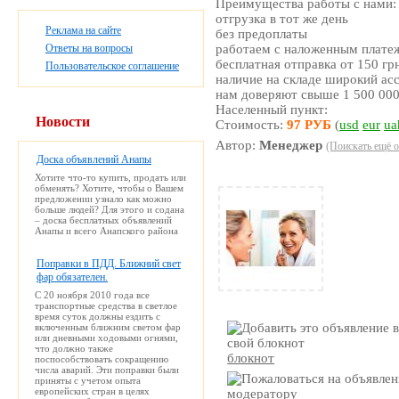
Преимущества работы с нами:
отгрузка в тот же день
Реклама на сайте
без предоплаты
Ответы на вопросы
работаем с наложенным плате
бесплатная отправка от 150 гр
Пользовательское соглашение
наличие на складе широкий ас
нам доверяют свыше 1 500 000
Населенный пункт:
Новости
Стоимость:
97 РУБ
(
usd
eur
ua
Автор:
Менеджер
(Поискать ещё о
Доска объявлений Анапы
Хотите что-то купить, продать или
обменять? Хотите, чтобы о Вашем
предложении узнало как можно
больше людей? Для этого и содана
– доска бесплатных объявлений
Анапы и всего Анапского района
Поправки в ПДД. Ближний свет
фар обязателен.
С 20 ноября 2010 года все
транспортные средства в светлое
время суток должны ездить с
включенным ближним светом фар
или дневными ходовыми огнями,
что должно также
блокнот
поспособствовать сокращению
числа аварий. Эти поправки были
приняты с учетом опыта
европейских стран в целях