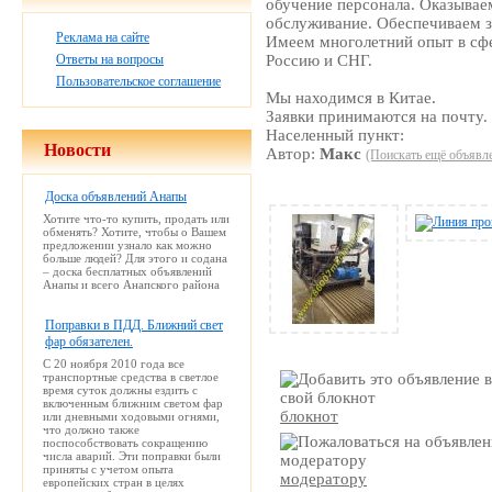
обучение персонала. Оказывае
обслуживание. Обеспечиваем з
Реклама на сайте
Имеем многолетний опыт в сфе
Ответы на вопросы
Россию и СНГ.
Пользовательское соглашение
Мы находимся в Китае.
Заявки принимаются на почту.
Населенный пункт:
Новости
Автор:
Макс
(Поискать ещё объявле
Доска объявлений Анапы
Хотите что-то купить, продать или
обменять? Хотите, чтобы о Вашем
предложении узнало как можно
больше людей? Для этого и содана
– доска бесплатных объявлений
Анапы и всего Анапского района
Поправки в ПДД. Ближний свет
фар обязателен.
С 20 ноября 2010 года все
транспортные средства в светлое
время суток должны ездить с
включенным ближним светом фар
блокнот
или дневными ходовыми огнями,
что должно также
поспособствовать сокращению
числа аварий. Эти поправки были
приняты с учетом опыта
модератору
европейских стран в целях