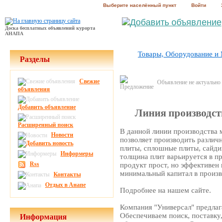
Выберите населённый пункт
Войти
Доска бесплатных объявлений курорта
АНАПА
Товары, Оборудование и
Разделы
Свежие
Объявление не актуально
объявления
Добавить объявление
Линия производств
Расширенный поиск
В данной линии производства 
Новости
позволяет производить различ
плиты, сплошные плиты, сайдин
Информеры
толщина плит варьируется в п
Rss
продукт прост, но эффективен
минимальный капитал в произв
Контакты
Отдых в Анапе
Подробнее на нашем сайте.
Компания "Универсал" предлаг
Обеспечиваем поиск, поставку
Информация